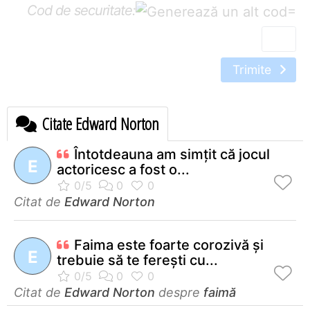
Cod de securitate:
=
Trimite
Citate Edward Norton
Întotdeauna am simţit că jocul
E
actoricesc a fost o...
Citat de
Edward Norton
Faima este foarte corozivă şi
E
trebuie să te fereşti cu...
Citat de
Edward Norton
despre
faimă