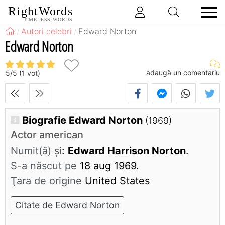
RightWords
TIMELESS WORDS
Autori celebri
Edward Norton
Edward Norton
adaugă un comentariu
5
/
5
(
1
vot)
Biografie Edward Norton
(1969)
Actor american
Numit(ă) și
:
Edward Harrison Norton
.
S-a născut pe
18 aug 1969.
Ţara de origine
United States
Citate de Edward Norton