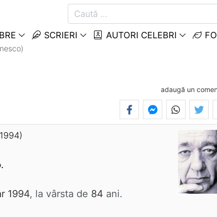
EBRE
SCRIERI
AUTORI CELEBRI
FO
nesco)
adaugă un comen
 1994)
o
.
r 1994
, la vârsta de
84
ani.