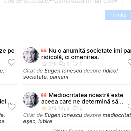
Cod de securitate:
=
Trimite
eze pe
Nu o anumită societate îmi pa
ridicolă, ci omenirea.
ie
,
Citat de
Eugen Ionescu
despre
ridicol
,
societate
,
oameni
Mediocritatea noastră este
ei...
aceea care ne determină să...
ie
,
Citat de
Eugen Ionescu
despre
mediocrita
me
eșec
,
iubire