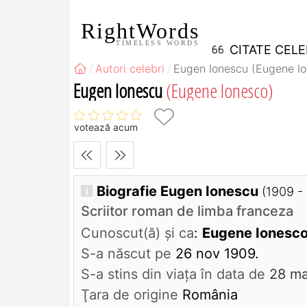
RightWords
TIMELESS WORDS
CITATE CEL
Autori celebri
Eugen Ionescu (Eugene Io
Eugen Ionescu
(Eugene Ionesco)
votează acum
Biografie Eugen Ionescu
(1909 -
Scriitor roman de limba franceza
Cunoscut(ă) și ca
:
Eugene Ionesc
S-a născut pe
26 nov 1909.
S-a stins din viaţa în data de
28 ma
Ţara de origine
România