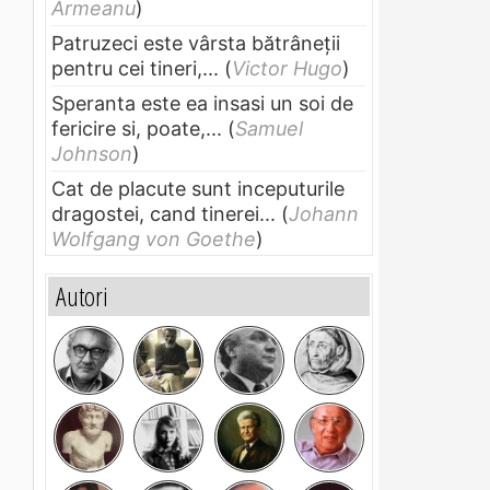
Armeanu
)
Patruzeci este vârsta bătrâneții
pentru cei tineri,...
(
Victor Hugo
)
Speranta este ea insasi un soi de
fericire si, poate,...
(
Samuel
Johnson
)
Cat de placute sunt inceputurile
dragostei, cand tinerei...
(
Johann
Wolfgang von Goethe
)
Autori