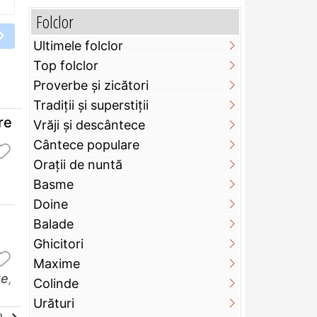
Folclor
Ultimele folclor
Top folclor
Proverbe și zicători
Tradiții și superstiții
re
Vrăji și descântece
Cântece populare
Orații de nuntă
Basme
Doine
Balade
Ghicitori
Maxime
te
,
Colinde
Urături