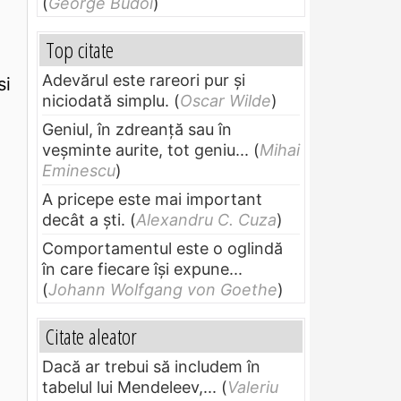
(
George Budoi
)
Top citate
Adevărul este rareori pur și
si
niciodată simplu.
(
Oscar Wilde
)
Geniul, în zdreanţă sau în
veşminte aurite, tot geniu...
(
Mihai
Eminescu
)
A pricepe este mai important
decât a ști.
(
Alexandru C. Cuza
)
Comportamentul este o oglindă
în care fiecare își expune...
(
Johann Wolfgang von Goethe
)
Citate aleator
Dacă ar trebui să includem în
tabelul lui Mendeleev,...
(
Valeriu