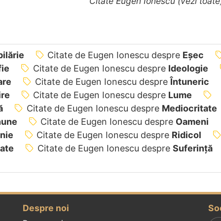
Citate Eugen Ionescu (vezi toat
ilărie
Citate de Eugen Ionescu despre
Eșec
fie
Citate de Eugen Ionescu despre
Ideologie
are
Citate de Eugen Ionescu despre
Întuneric
ire
Citate de Eugen Ionescu despre
Lume
ă
Citate de Eugen Ionescu despre
Mediocritate
nune
Citate de Eugen Ionescu despre
Oameni
nie
Citate de Eugen Ionescu despre
Ridicol
ate
Citate de Eugen Ionescu despre
Suferință
Despre noi
So