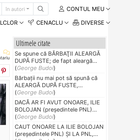
CONTUL MEU
în autori
LCLOR
CENACLU
DIVERSE
Ultimele citate
Se spune că BĂRBAŢII ALEARGĂ
tariu
DUPĂ FUSTE; de fapt aleargă...
(
George Budoi
)
Bărbaţii nu mai pot să spună că
ALEARGĂ DUPĂ FUSTE,...
(
George Budoi
)
DACĂ AR FI AVUT ONOARE, ILIE
BOLOJAN (preşedintele PNL)...
(
George Budoi
)
CAUT ONOARE LA ILIE BOLOJAN
(preşedintele PNL) ŞI LA PNL,...