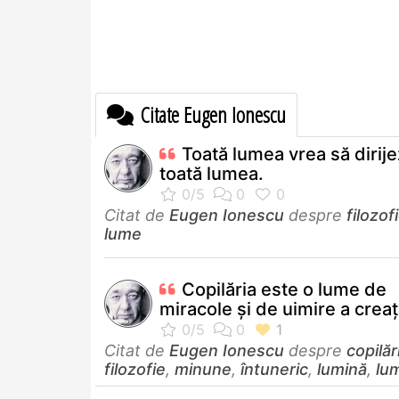
Citate Eugen Ionescu
Toată lumea vrea să dirij
toată lumea.
Citat de
Eugen Ionescu
despre
filozof
lume
Copilăria este o lume de
miracole și de uimire a creați
Citat de
Eugen Ionescu
despre
copilăr
filozofie
,
minune
,
întuneric
,
lumină
,
lu