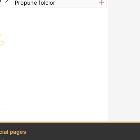
e)
Propune folclor
cial pages