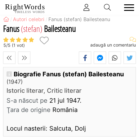
RightWords
TIMELESS WORDS
Autori celebri
Fanus (stefan) Bailesteanu
Fanus
(stefan)
Bailesteanu
adaugă un comentariu
5
/
5
(
1
vot)
Biografie Fanus (stefan) Bailesteanu
(1947)
Istoric literar, Critic literar
S-a născut pe
21 jul 1947.
Ţara de origine
România
Locul nasterii: Salcuta, Dolj