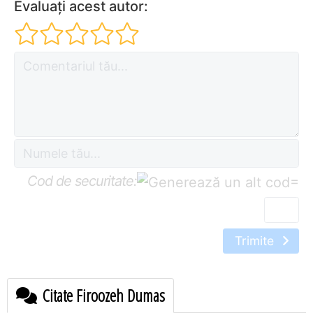
Evaluați acest autor:
Cod de securitate:
=
Trimite
Citate Firoozeh Dumas