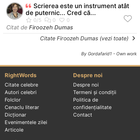
Scrierea este un instrument atât
de puternic... Cred că...
Citat de
Firoozeh Dumas
Citate Firoozeh Dumas (vezi toate)
By Gordafarid1 - Own work
RightWords
Despre noi
Citate celebre
Despre noi
Autori celebri
Termeni și condiții
Folclor
Politica de
Cenaclu literar
confidenţialitate
Dicționar
Contact
Evenimentele zilei
Articole