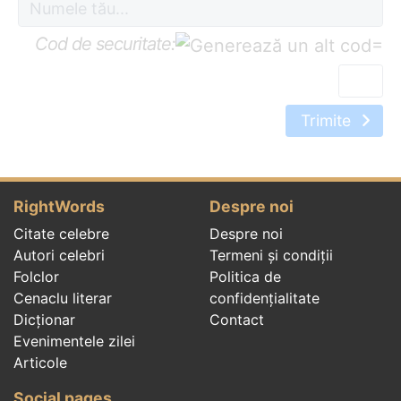
Cod de securitate:
=
Trimite
RightWords
Despre noi
Citate celebre
Despre noi
Autori celebri
Termeni și condiții
Folclor
Politica de
Cenaclu literar
confidenţialitate
Dicționar
Contact
Evenimentele zilei
Articole
Social pages