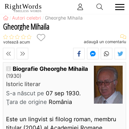
RightWords
TIMELESS WORDS
Autori celebri
Gheorghe Mihaila
Gheorghe Mihaila
adaugă un comentariu
votează acum
Biografie Gheorghe Mihaila
(1930)
Istoric literar
S-a născut pe
07 sep 1930.
Ţara de origine
România
Este un lingvist si filolog roman, membru
titular (2004) al Academiei Romane.