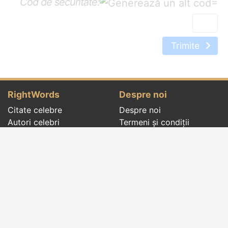
Cod de securitate:
=
Trimite
RightWords
Despre noi
Citate celebre
Despre noi
Autori celebri
Termeni și condiții
Folclor
Politica de
Cenaclu literar
confidenţialitate
Dicționar
Contact
Evenimentele zilei
Articole
Social pages