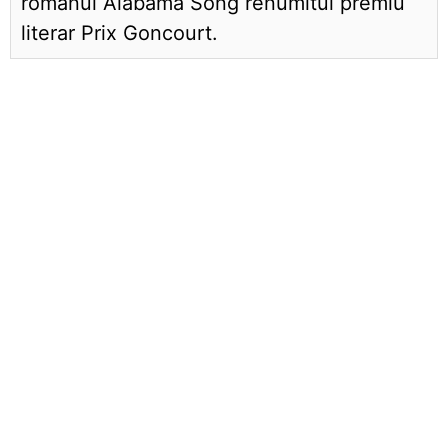
romanul Alabama Song renumitul premiu
literar Prix Goncourt.