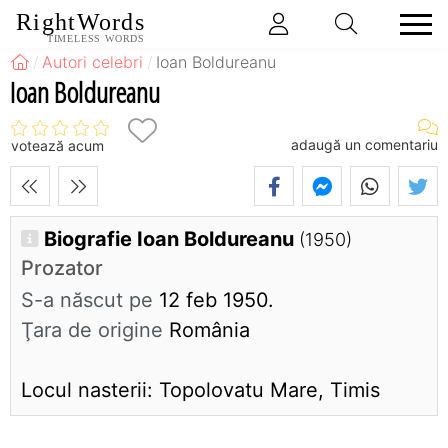
RightWords
TIMELESS WORDS
Autori celebri
Ioan Boldureanu
Ioan Boldureanu
adaugă un comentariu
votează acum
Biografie Ioan Boldureanu
(1950)
Prozator
S-a născut pe
12 feb 1950.
Ţara de origine
România
Locul nasterii: Topolovatu Mare, Timis