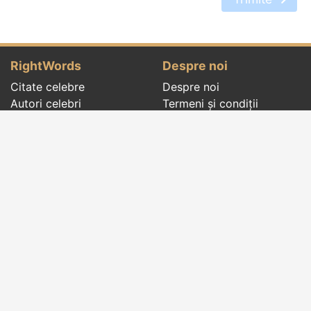
RightWords
Despre noi
Citate celebre
Despre noi
Autori celebri
Termeni și condiții
Folclor
Politica de
Cenaclu literar
confidenţialitate
Dicționar
Contact
Evenimentele zilei
Articole
Social pages
Cuvinte potrivite din toate timpurile, de pe tot
globul, pe teme diverse, de la
autori celebri
sau
din
folclor
:
citate celebre
,
maxime
,
cugetări
,
aforisme
,