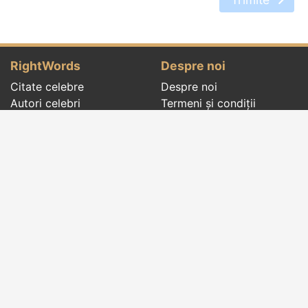
RightWords
Despre noi
Citate celebre
Despre noi
Autori celebri
Termeni și condiții
Folclor
Politica de
Cenaclu literar
confidenţialitate
Dicționar
Contact
Evenimentele zilei
Articole
Social pages
Cuvinte potrivite din toate timpurile, de pe tot
globul, pe teme diverse, de la
autori celebri
sau
din
folclor
:
citate celebre
,
maxime
,
cugetări
,
aforisme
,