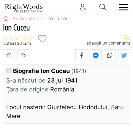
RightWords
TIMELESS WORDS
Autori celebri
Ion Cuceu
Ion Cuceu
adaugă un comentariu
votează acum
Biografie Ion Cuceu
(1941)
S-a născut pe
23 jul 1941.
Ţara de origine
România
Locul nasterii: Giurtelecu Hododului, Satu
Mare