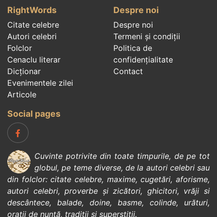
RightWords
Despre noi
Citate celebre
Despre noi
Autori celebri
Termeni și condiții
Folclor
Politica de
Cenaclu literar
confidenţialitate
Dicționar
Contact
Evenimentele zilei
Articole
Social pages
Cuvinte potrivite din toate timpurile, de pe tot
globul, pe teme diverse, de la
autori celebri
sau
din
folclor
:
citate celebre
,
maxime
,
cugetări
,
aforisme
,
autori celebri
,
proverbe și zicători
,
ghicitori
,
vrăji si
descântece
,
balade
,
doine
,
basme
,
colinde
,
urături
,
orații de nuntă
,
tradiții și superstiții
.