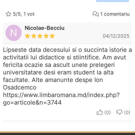
5/5, 1 vot
1 comentariu
Nicolae-Becciu
N
04/12/2025
Lipseste data decesului si o succinta istorie a
activitatii lui didactice si stiintifice. Am avut
fericita ocazie sa ascult unele prelegeri
universitatare desi eram student la alta
facultate. Alte amanunte despe Ion
Osadcemco
https://www.limbaromana.md/index.php?
go=articole&n=3744
I apreciate
I do