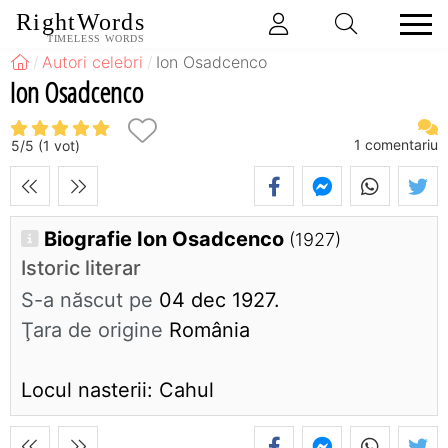
RightWords
TIMELESS WORDS
Autori celebri
Ion Osadcenco
Ion Osadcenco
1
comentariu
5
/
5
(
1
vot)
Biografie Ion Osadcenco
(1927)
Istoric literar
S-a născut pe
04 dec 1927.
Ţara de origine
România
Locul nasterii: Cahul