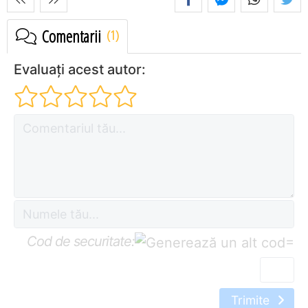
Comentarii
Evaluați acest autor:
Cod de securitate:
=
Trimite