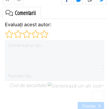
Comentarii
Evaluați acest autor:
Cod de securitate:
=
Trimite