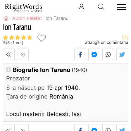
RightWords
TIMELESS WORDS
Autori celebri
Ion Taranu
Ion Taranu
adaugă un comentariu
5
/
5
(
1
vot)
Biografie Ion Taranu
(1940)
Prozator
S-a născut pe
19 apr 1940.
Ţara de origine
România
Locul nasterii: Belcesti, Iasi