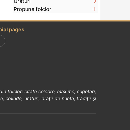
Urături
Propune folclor
cial pages
din
folclor
:
citate celebre
,
maxime
,
cugetări
,
e
,
colinde
,
urături
,
orații de nuntă
,
tradiții și