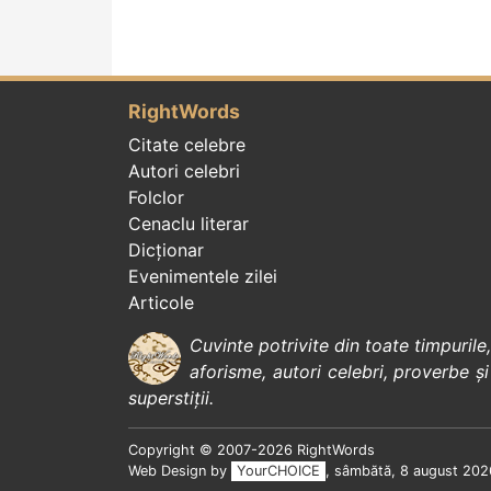
RightWords
Citate celebre
Autori celebri
Folclor
Cenaclu literar
Dicționar
Evenimentele zilei
Articole
Cuvinte potrivite din toate timpurile
aforisme
,
autori celebri
,
proverbe și
superstiții
.
Copyright © 2007-2026 RightWords
Web Design by
YourCHOICE
, sâmbătă, 8 august 202