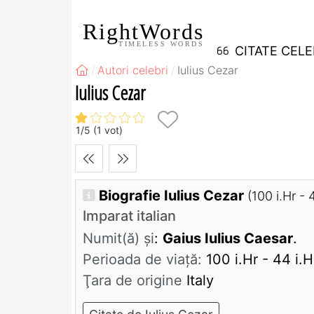
RightWords
TIMELESS WORDS
CITATE CEL
Autori celebri
Iulius Cezar
Iulius Cezar
1
/
5
(
1
vot)
Biografie Iulius Cezar
(100 i.Hr - 
Imparat italian
Numit(ă) și
:
Gaius Iulius Caesar
.
Perioada de viaţă:
100 i.Hr - 44 i.H
Ţara de origine
Italy