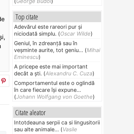
(
George Budoi
)
Top citate
de
Adevărul este rareori pur și
niciodată simplu.
(
Oscar Wilde
)
și,
Geniul, în zdreanţă sau în
n
veşminte aurite, tot geniu...
(
Mihai
Eminescu
)
A pricepe este mai important
decât a ști.
(
Alexandru C. Cuza
)
Comportamentul este o oglindă
în care fiecare își expune...
(
Johann Wolfgang von Goethe
)
Citate aleator
Intotdeauna serpii ca si lingusitorii
sau alte animale...
(
Vasile