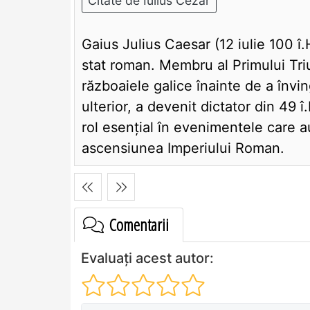
Citate de Iulius Cezar
Gaius Julius Caesar (12 iulie 100 î.
stat roman. Membru al Primului Tr
războaiele galice înainte de a înving
ulterior, a devenit dictator din 49 î
rol esențial în evenimentele care au
ascensiunea Imperiului Roman.
Comentarii
Evaluați acest autor: