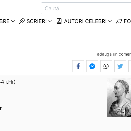
EBRE
SCRIERI
AUTORI CELEBRI
FO
adaugă un comen
44 i.Hr)
r