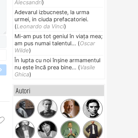
Alecsandri
)
Adevarul izbucneste, la urma
urmei, in ciuda prefacatoriei.
(
Leonardo da Vinci
)
Mi-am pus tot geniul în viața mea;
am pus numai talentul...
(
Oscar
Wilde
)
În lupta cu noi înșine armamentul
nu este încă prea bine...
(
Vasile
Ghica
)
Autori