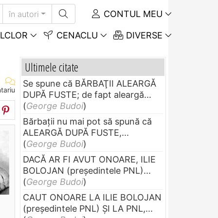
CONTUL MEU
în autori
LCLOR
CENACLU
DIVERSE
Ultimele citate
Se spune că BĂRBAŢII ALEARGĂ
tariu
DUPĂ FUSTE; de fapt aleargă...
(
George Budoi
)
Bărbaţii nu mai pot să spună că
ALEARGĂ DUPĂ FUSTE,...
(
George Budoi
)
DACĂ AR FI AVUT ONOARE, ILIE
BOLOJAN (preşedintele PNL)...
(
George Budoi
)
CAUT ONOARE LA ILIE BOLOJAN
(preşedintele PNL) ŞI LA PNL,...