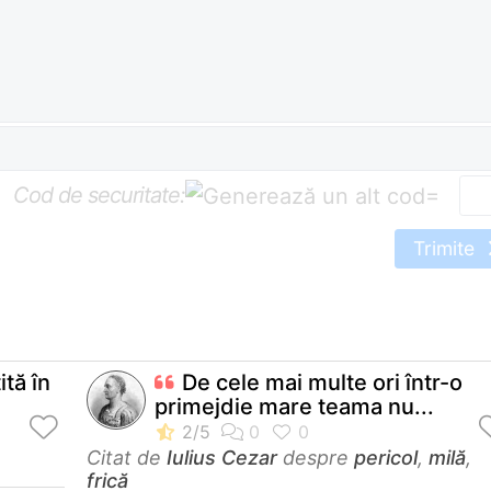
Cod de securitate:
=
Trimite
ită în
De cele mai multe ori într-o
primejdie mare teama nu...
Citat de
Iulius Cezar
despre
pericol
,
milă
,
frică