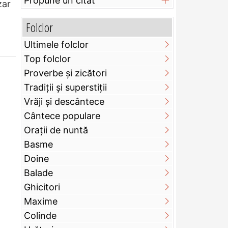
Propune un citat
zar
Folclor
Ultimele folclor
Top folclor
Proverbe și zicători
Tradiții și superstiții
Vrăji și descântece
Cântece populare
Orații de nuntă
Basme
Doine
Balade
Ghicitori
Maxime
Colinde