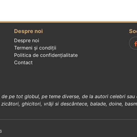
Despre noi
So
Despre noi
Termeni și condiții
Politica de confidenţialitate
Contact
, de pe tot globul, pe teme diverse, de la
autori celebri
sau 
 zicători
,
ghicitori
,
vrăji si descântece
,
balade
,
doine
,
basm
6