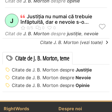
Citat de
J. B. Morton
despre
opinie
Justiţia nu numai că trebuie
J
înfăptuită, dar e nevoie s-o...
Citat de
J. B. Morton
despre
justiție
,
nevoie
Citate J. B. Morton (vezi toate)
Citate de J. B. Morton, teme
Citate de J. B. Morton despre
Justiție
Citate de J. B. Morton despre
Nevoie
Citate de J. B. Morton despre
Opinie
RightWords
Despre noi