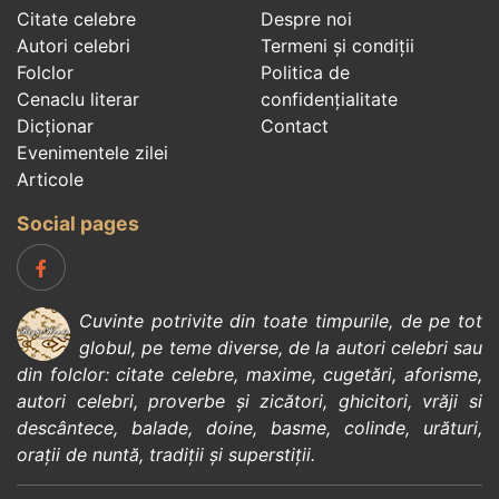
Citate celebre
Despre noi
Autori celebri
Termeni și condiții
Folclor
Politica de
Cenaclu literar
confidenţialitate
Dicționar
Contact
Evenimentele zilei
Articole
Social pages
Cuvinte potrivite din toate timpurile, de pe tot
globul, pe teme diverse, de la
autori celebri
sau
din
folclor
:
citate celebre
,
maxime
,
cugetări
,
aforisme
,
autori celebri
,
proverbe și zicători
,
ghicitori
,
vrăji si
descântece
,
balade
,
doine
,
basme
,
colinde
,
urături
,
orații de nuntă
,
tradiții și superstiții
.