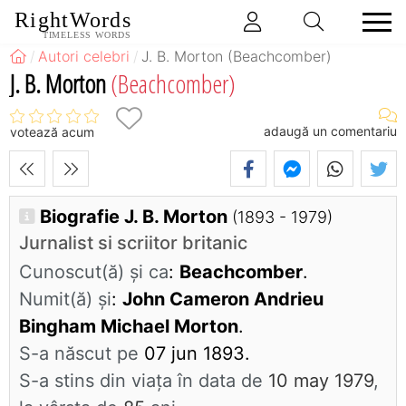
RightWords
TIMELESS WORDS
Autori celebri
J. B. Morton (Beachcomber)
J. B. Morton
(Beachcomber)
adaugă un comentariu
votează acum
Biografie J. B. Morton
(1893 - 1979)
Jurnalist si scriitor britanic
Cunoscut(ă) și ca
:
Beachcomber
.
Numit(ă) și
:
John Cameron Andrieu
Bingham Michael Morton
.
S-a născut pe
07 jun 1893.
S-a stins din viaţa în data de
10 may 1979
,