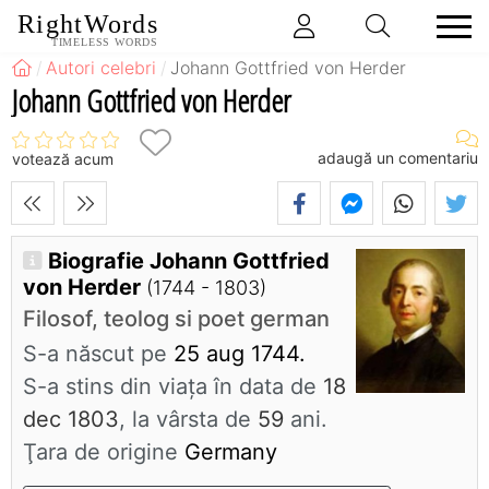
RightWords
TIMELESS WORDS
Autori celebri
Johann Gottfried von Herder
Johann Gottfried von Herder
adaugă un comentariu
votează acum
Biografie Johann Gottfried
von Herder
(1744 - 1803)
Filosof, teolog si poet german
S-a născut pe
25 aug 1744.
S-a stins din viaţa în data de
18
dec 1803
, la vârsta de
59
ani.
Ţara de origine
Germany