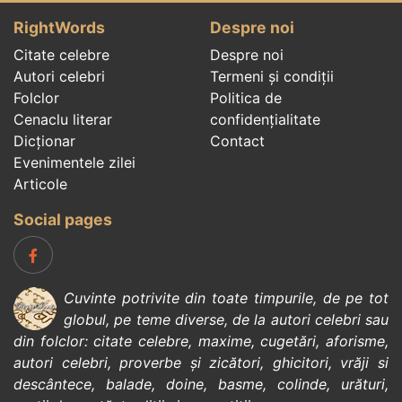
RightWords
Despre noi
Citate celebre
Despre noi
Autori celebri
Termeni și condiții
Folclor
Politica de
Cenaclu literar
confidenţialitate
Dicționar
Contact
Evenimentele zilei
Articole
Social pages
Cuvinte potrivite din toate timpurile, de pe tot
globul, pe teme diverse, de la
autori celebri
sau
din
folclor
:
citate celebre
,
maxime
,
cugetări
,
aforisme
,
autori celebri
,
proverbe și zicători
,
ghicitori
,
vrăji si
descântece
,
balade
,
doine
,
basme
,
colinde
,
urături
,