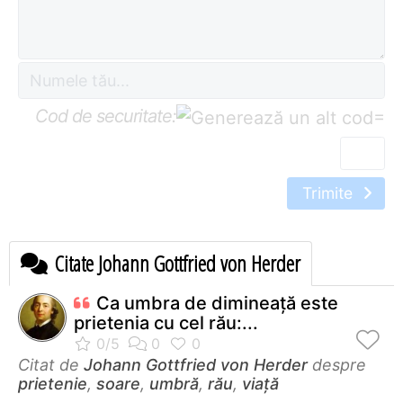
Cod de securitate:
=
Trimite
Citate Johann Gottfried von Herder
Ca umbra de dimineaţă este
prietenia cu cel rău:...
Citat de
Johann Gottfried von Herder
despre
prietenie
,
soare
,
umbră
,
rău
,
viață