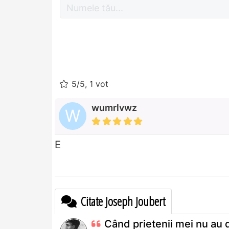
5/5, 1 vot
wumrlvwz
W
E
Citate Joseph Joubert
Când prietenii mei nu au 