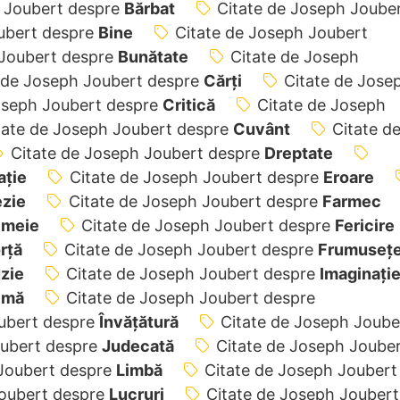
h Joubert despre
Bărbat
Citate de Joseph Joube
ubert despre
Bine
Citate de Joseph Joubert
 Joubert despre
Bunătate
Citate de Joseph
 de Joseph Joubert despre
Cărți
Citate de Jose
oseph Joubert despre
Critică
Citate de Joseph
tate de Joseph Joubert despre
Cuvânt
Citate d
Citate de Joseph Joubert despre
Dreptate
ație
Citate de Joseph Joubert despre
Eroare
ezie
Citate de Joseph Joubert despre
Farmec
emeie
Citate de Joseph Joubert despre
Fericire
rță
Citate de Joseph Joubert despre
Frumuseț
uzie
Citate de Joseph Joubert despre
Imaginați
imă
Citate de Joseph Joubert despre
oubert despre
Învățătură
Citate de Joseph Joube
oubert despre
Judecată
Citate de Joseph Joube
 Joubert despre
Limbă
Citate de Joseph Joubert
Joubert despre
Lucruri
Citate de Joseph Joubert