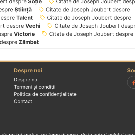
bert despre
Soție
Citate de Joseph Joubert desp
despre
Știință
Citate de Joseph Joubert despre
despre
Talent
Citate de Joseph Joubert despre
ert despre
Vechi
Citate de Joseph Joubert desp
espre
Victorie
Citate de Joseph Joubert despre
 despre
Zâmbet
Despre noi
So
Despre noi
Termeni și condiții
Politica de confidenţialitate
Contact
, de pe tot globul, pe teme diverse, de la
autori celebri
sau 