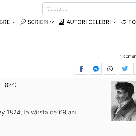
EBRE
SCRIERI
AUTORI CELEBRI
FO
1
comen
- 1824)
ay 1824
, la vârsta de
69
ani.