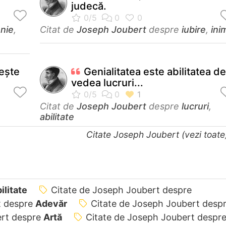
judecă.
enie
,
Citat de
Joseph Joubert
despre
iubire
,
ini
geşte
Genialitatea este abilitatea de
vedea lucruri...
Citat de
Joseph Joubert
despre
lucruri
,
abilitate
Citate Joseph Joubert (vezi toat
ilitate
Citate de Joseph Joubert despre
t despre
Adevăr
Citate de Joseph Joubert desp
ert despre
Artă
Citate de Joseph Joubert despr