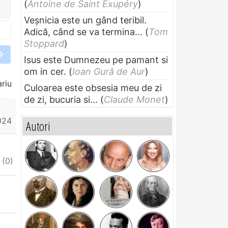
(
Antoine de Saint Exupéry
)
Veșnicia este un gând teribil.
Adică, când se va termina...
(
Tom
Stoppard
)
Isus este Dumnezeu pe pamant si
om in cer.
(
Ioan Gură de Aur
)
riu
Culoarea este obsesia meu de zi
de zi, bucuria si...
(
Claude Monet
)
024
Autori
iate
I do not appreciate