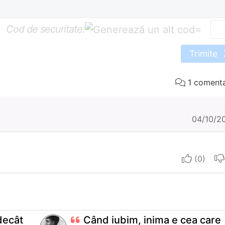
Cod de securitate:
=
Trimite
1 comenta
04/10/2
I aprec
decât
Când iubim, inima e cea care