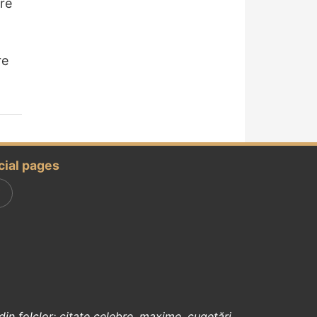
re
re
cial pages
din
folclor
:
citate celebre
,
maxime
,
cugetări
,