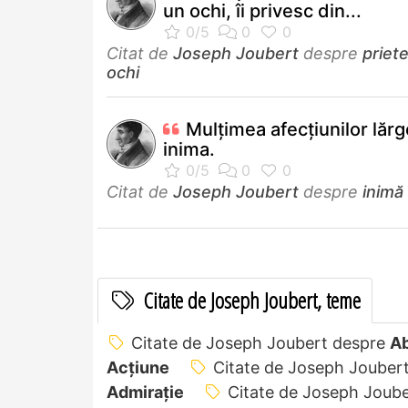
un ochi, îi privesc din...
Citat de
Joseph Joubert
despre
priet
ochi
Mulţimea afecţiunilor lăr
inima.
Citat de
Joseph Joubert
despre
inimă
Citate de Joseph Joubert, teme
Citate de Joseph Joubert despre
Ab
Acțiune
Citate de Joseph Jouber
Admirație
Citate de Joseph Joub