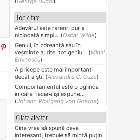
(
George Budoi
)
Top citate
Adevărul este rareori pur și
niciodată simplu.
(
Oscar Wilde
)
Geniul, în zdreanţă sau în
veşminte aurite, tot geniu...
(
Mihai
Eminescu
)
A pricepe este mai important
decât a ști.
(
Alexandru C. Cuza
)
Comportamentul este o oglindă
în care fiecare își expune...
(
Johann Wolfgang von Goethe
)
Citate aleator
Cine vrea să spună ceva
interesant, trebuie să mintă puțin.