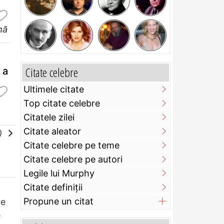
mă
Citate celebre
 a
Ultimele citate
Top citate celebre
Citatele zilei
Citate aleator
e)
Citate celebre pe teme
Citate celebre pe autori
Legile lui Murphy
Citate definiţii
Propune un citat
re
e