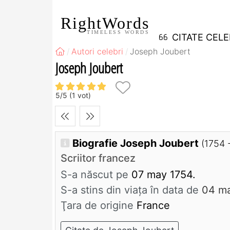
RightWords
TIMELESS WORDS
CITATE CEL
Autori celebri
Joseph Joubert
Joseph Joubert
5
/
5
(
1
vot)
Biografie Joseph Joubert
(1754 
Scriitor francez
S-a născut pe
07 may 1754.
S-a stins din viaţa în data de
04 m
Ţara de origine
France