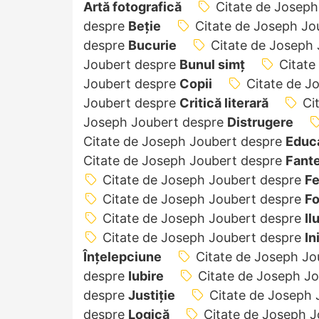
Artă fotografică
Citate de Josep
despre
Beție
Citate de Joseph Jo
despre
Bucurie
Citate de Joseph
Joubert despre
Bunul simț
Citate
Joubert despre
Copii
Citate de J
Joubert despre
Critică literară
Ci
Joseph Joubert despre
Distrugere
Citate de Joseph Joubert despre
Educ
Citate de Joseph Joubert despre
Fant
Citate de Joseph Joubert despre
F
Citate de Joseph Joubert despre
Fo
Citate de Joseph Joubert despre
Il
Citate de Joseph Joubert despre
In
Înțelepciune
Citate de Joseph J
despre
Iubire
Citate de Joseph J
despre
Justiție
Citate de Joseph
despre
Logică
Citate de Joseph 