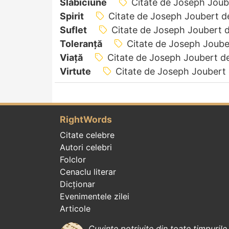
Slăbiciune
Citate de Joseph Jou
Spirit
Citate de Joseph Joubert 
Suflet
Citate de Joseph Joubert 
Toleranță
Citate de Joseph Joub
Viață
Citate de Joseph Joubert d
Virtute
Citate de Joseph Joubert
RightWords
Citate celebre
Autori celebri
Folclor
Cenaclu literar
Dicționar
Evenimentele zilei
Articole
Cuvinte potrivite din toate timpurile