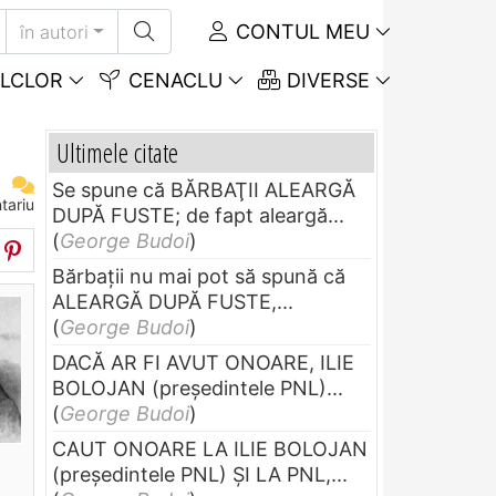
CONTUL MEU
în autori
LCLOR
CENACLU
DIVERSE
Ultimele citate
Se spune că BĂRBAŢII ALEARGĂ
tariu
DUPĂ FUSTE; de fapt aleargă...
(
George Budoi
)
Bărbaţii nu mai pot să spună că
ALEARGĂ DUPĂ FUSTE,...
(
George Budoi
)
DACĂ AR FI AVUT ONOARE, ILIE
BOLOJAN (preşedintele PNL)...
(
George Budoi
)
CAUT ONOARE LA ILIE BOLOJAN
(preşedintele PNL) ŞI LA PNL,...