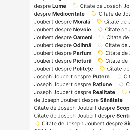
despre
Lume
Citate de Joseph J
despre
Mediocritate
Citate de J
Joubert despre
Morală
Citate de
Joubert despre
Nevoie
Citate de
Joubert despre
Oameni
Citate d
Joubert despre
Odihnă
Citate de
Joubert despre
Parfum
Citate de
Joubert despre
Pictură
Citate de
Joubert despre
Politețe
Citate d
Joseph Joubert despre
Putere
Ci
Joseph Joubert despre
Rațiune
C
Joseph Joubert despre
Realitate
de Joseph Joubert despre
Sănătate
Citate de Joseph Joubert despre
Scop
Citate de Joseph Joubert despre
Sent
Citate de Joseph Joubert despre
Si