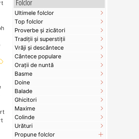
Folclor
rt
Ultimele folclor
Top folclor
ph
Proverbe și zicători
Tradiții și superstiții
e
Vrăji și descântece
Cântece populare
Orații de nuntă
Basme
Doine
e
Balade
e
Ghicitori
Maxime
rt
Colinde
rt
Urături
Propune folclor