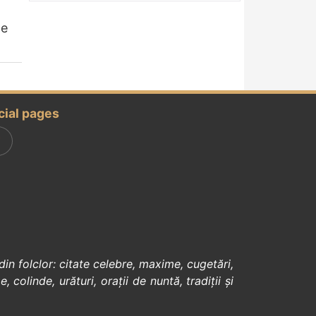
de
cial pages
din
folclor
:
citate celebre
,
maxime
,
cugetări
,
e
,
colinde
,
urături
,
orații de nuntă
,
tradiții și