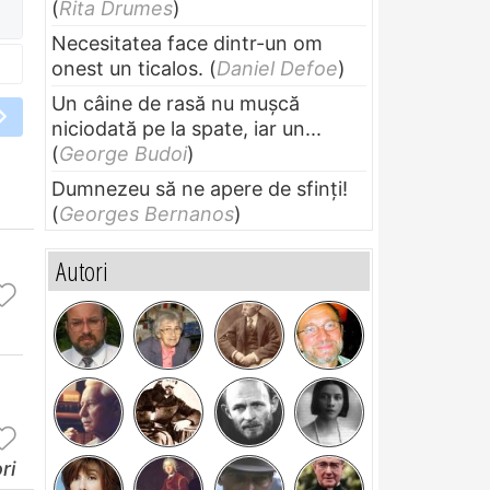
(
Rita Drumes
)
Necesitatea face dintr-un om
onest un ticalos.
(
Daniel Defoe
)
Un câine de rasă nu muşcă
niciodată pe la spate, iar un...
(
George Budoi
)
Dumnezeu să ne apere de sfinți!
(
Georges Bernanos
)
Autori
ri