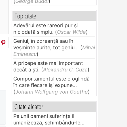
(
George Budoi
)
Top citate
Adevărul este rareori pur și
niciodată simplu.
(
Oscar Wilde
)
Geniul, în zdreanţă sau în
veşminte aurite, tot geniu...
(
Mihai
Eminescu
)
A pricepe este mai important
decât a ști.
(
Alexandru C. Cuza
)
Comportamentul este o oglindă
în care fiecare își expune...
(
Johann Wolfgang von Goethe
)
Citate aleator
Pe unii oameni suferinţa îi
umanizează, schimbându-le...