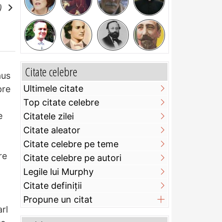
e)
Citate celebre
aus
Ultimele citate
pre
Top citate celebre
e
Citatele zilei
Citate aleator
Citate celebre pe teme
re
Citate celebre pe autori
Legile lui Murphy
Citate definiţii
Propune un citat
rl