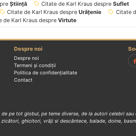
spre
Știință
Citate de Karl Kraus despre
Suflet
Citate de Karl Kraus despre
Urâțenie
Citate 
e de Karl Kraus despre
Virtute
Despre noi
So
Despre noi
Termeni și condiții
Politica de confidenţialitate
Contact
, de pe tot globul, pe teme diverse, de la
autori celebri
sau 
 zicători
,
ghicitori
,
vrăji si descântece
,
balade
,
doine
,
basm