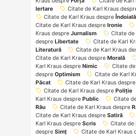
Kraus despre
Forță
Citate de Karl
Iertare
Citate de Karl Kraus desp
Citate de Karl Kraus despre
Îndoială
Citate de Karl Kraus despre
Ironie
Kraus despre
Jurnalism
Citate de
despre
Libertate
Citate de Karl K
Literatură
Citate de Karl Kraus d
Citate de Karl Kraus despre
Morală
Karl Kraus despre
Nimic
Citate de
despre
Optimism
Citate de Karl 
Păcat
Citate de Karl Kraus despr
Citate de Karl Kraus despre
Poliție
Karl Kraus despre
Public
Citate d
Rău
Citate de Karl Kraus despre
R
Citate de Karl Kraus despre
Satiră
Karl Kraus despre
Scris
Citate de
despre
Simț
Citate de Karl Kraus