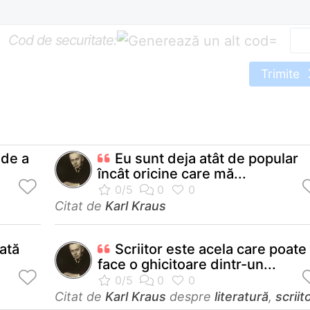
Cod de securitate:
=
Trimite
 de a
Eu sunt deja atât de popular
încât oricine care mă...
Citat de
Karl Kraus
ată
Scriitor este acela care poate
face o ghicitoare dintr-un...
Citat de
Karl Kraus
despre
literatură
,
scriito