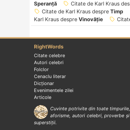
Speranță
Citate de Karl Kraus de
Citate de Karl Kraus despre
Timp
Karl Kraus despre
Vinovăție
Citat
RightWords
Citate celebre
Autori celebri
Folclor
Cenaclu literar
Dicționar
Evenimentele zilei
Articole
Cuvinte potrivite din toate timpurile
aforisme
,
autori celebri
,
proverbe și
superstiții
.