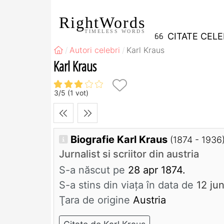
RightWords
TIMELESS WORDS
CITATE CEL
Autori celebri
Karl Kraus
Karl Kraus
3
/
5
(
1
vot)
Biografie Karl Kraus
(1874 - 1936
Jurnalist si scriitor din austria
S-a născut pe
28 apr 1874.
S-a stins din viaţa în data de
12 ju
Ţara de origine
Austria