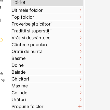
re
Folclor
e
Ultimele folclor
Top folclor
l
Proverbe și zicători
Tradiții și superstiții
Vrăji și descântece
Cântece populare
Orații de nuntă
Basme
Doine
Balade
de
Ghicitori
pre
Maxime
Colinde
Urături
Propune folclor