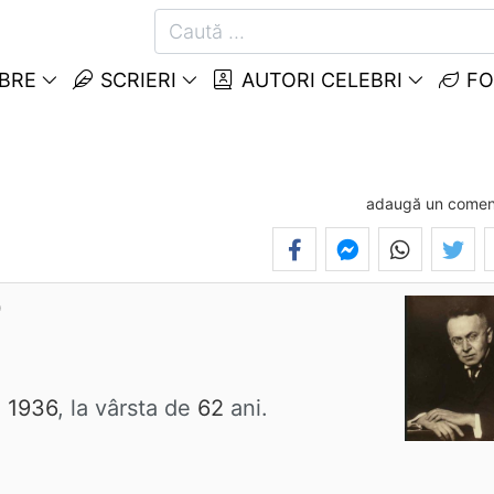
EBRE
SCRIERI
AUTORI CELEBRI
FO
adaugă un comen
)
n 1936
, la vârsta de
62
ani.