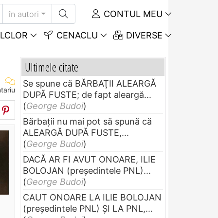
CONTUL MEU
în autori
LCLOR
CENACLU
DIVERSE
Ultimele citate
Se spune că BĂRBAŢII ALEARGĂ
tariu
DUPĂ FUSTE; de fapt aleargă...
(
George Budoi
)
Bărbaţii nu mai pot să spună că
ALEARGĂ DUPĂ FUSTE,...
(
George Budoi
)
DACĂ AR FI AVUT ONOARE, ILIE
BOLOJAN (preşedintele PNL)...
(
George Budoi
)
CAUT ONOARE LA ILIE BOLOJAN
(preşedintele PNL) ŞI LA PNL,...