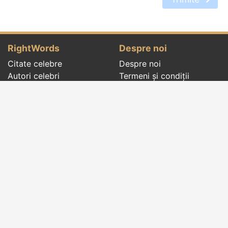
RightWords
Despre noi
Citate celebre
Despre noi
Autori celebri
Termeni și condiții
Folclor
Politica de
Cenaclu literar
confidenţialitate
Dicționar
Contact
Evenimentele zilei
Articole
Social pages
Cuvinte potrivite din toate timpurile, de pe tot
globul, pe teme diverse, de la
autori celebri
sau
din
folclor
:
citate celebre
,
maxime
,
cugetări
,
aforisme
,