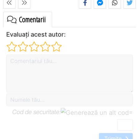
Comentarii
Evaluați acest autor:
Cod de securitate:
=
Trimite