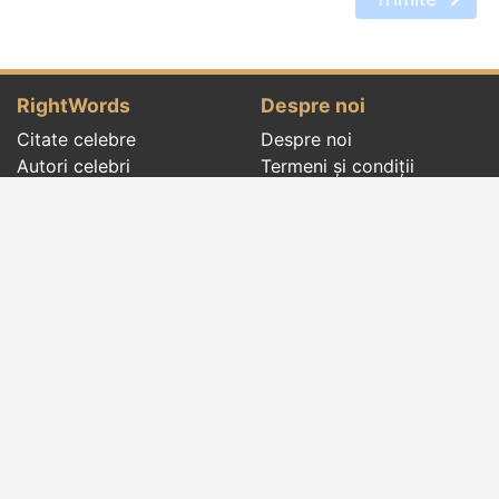
RightWords
Despre noi
Citate celebre
Despre noi
Autori celebri
Termeni și condiții
Folclor
Politica de
Cenaclu literar
confidenţialitate
Dicționar
Contact
Evenimentele zilei
Articole
Social pages
Cuvinte potrivite din toate timpurile, de pe tot
globul, pe teme diverse, de la
autori celebri
sau
din
folclor
:
citate celebre
,
maxime
,
cugetări
,
aforisme
,