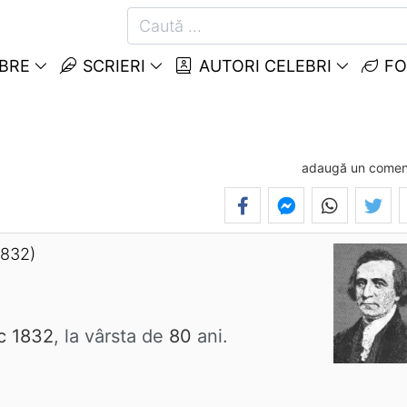
EBRE
SCRIERI
AUTORI CELEBRI
FO
adaugă un comen
1832)
c 1832
, la vârsta de
80
ani.