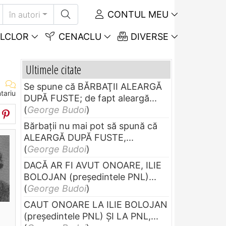
CONTUL MEU
în autori
LCLOR
CENACLU
DIVERSE
Ultimele citate
Se spune că BĂRBAŢII ALEARGĂ
tariu
DUPĂ FUSTE; de fapt aleargă...
(
George Budoi
)
Bărbaţii nu mai pot să spună că
ALEARGĂ DUPĂ FUSTE,...
(
George Budoi
)
DACĂ AR FI AVUT ONOARE, ILIE
BOLOJAN (preşedintele PNL)...
(
George Budoi
)
CAUT ONOARE LA ILIE BOLOJAN
(preşedintele PNL) ŞI LA PNL,...