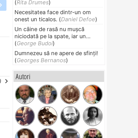
(
Rita Drumes
)
Necesitatea face dintr-un om
onest un ticalos.
(
Daniel Defoe
)
Un câine de rasă nu muşcă
niciodată pe la spate, iar un...
(
George Budoi
)
Dumnezeu să ne apere de sfinți!
(
Georges Bernanos
)
Autori
e)