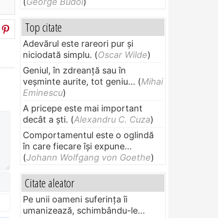
(
George Budoi
)
Top citate
Adevărul este rareori pur și
niciodată simplu.
(
Oscar Wilde
)
Geniul, în zdreanţă sau în
veşminte aurite, tot geniu...
(
Mihai
Eminescu
)
A pricepe este mai important
decât a ști.
(
Alexandru C. Cuza
)
Comportamentul este o oglindă
în care fiecare își expune...
(
Johann Wolfgang von Goethe
)
Citate aleator
Pe unii oameni suferinţa îi
umanizează, schimbându-le...