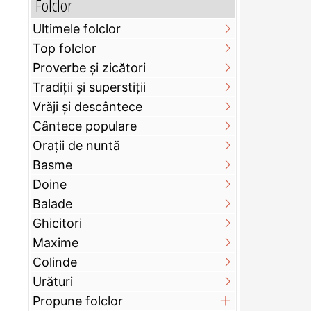
Folclor
Ultimele folclor
Top folclor
Proverbe și zicători
Tradiții și superstiții
Vrăji și descântece
Cântece populare
Orații de nuntă
Basme
Doine
Balade
Ghicitori
Maxime
Colinde
Urături
Propune folclor