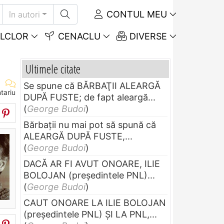
CONTUL MEU
în autori
LCLOR
CENACLU
DIVERSE
Ultimele citate
Se spune că BĂRBAŢII ALEARGĂ
tariu
DUPĂ FUSTE; de fapt aleargă...
(
George Budoi
)
Bărbaţii nu mai pot să spună că
ALEARGĂ DUPĂ FUSTE,...
(
George Budoi
)
DACĂ AR FI AVUT ONOARE, ILIE
BOLOJAN (preşedintele PNL)...
(
George Budoi
)
CAUT ONOARE LA ILIE BOLOJAN
(preşedintele PNL) ŞI LA PNL,...