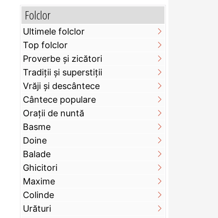
Folclor
Ultimele folclor
Top folclor
Proverbe și zicători
Tradiții și superstiții
Vrăji și descântece
Cântece populare
Orații de nuntă
Basme
Doine
Balade
Ghicitori
Maxime
Colinde
Urături