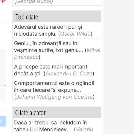
(
George Budoi
)
Top citate
Adevărul este rareori pur și
niciodată simplu.
(
Oscar Wilde
)
Geniul, în zdreanţă sau în
veşminte aurite, tot geniu...
(
Mihai
Eminescu
)
A pricepe este mai important
decât a ști.
(
Alexandru C. Cuza
)
Comportamentul este o oglindă
în care fiecare își expune...
(
Johann Wolfgang von Goethe
)
Citate aleator
Dacă ar trebui să includem în
tabelul lui Mendeleev,...
(
Valeriu