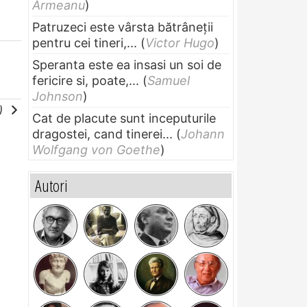
Armeanu
)
Patruzeci este vârsta bătrâneții
pentru cei tineri,...
(
Victor Hugo
)
Speranta este ea insasi un soi de
fericire si, poate,...
(
Samuel
Johnson
)
e)
Cat de placute sunt inceputurile
dragostei, cand tinerei...
(
Johann
Wolfgang von Goethe
)
Autori