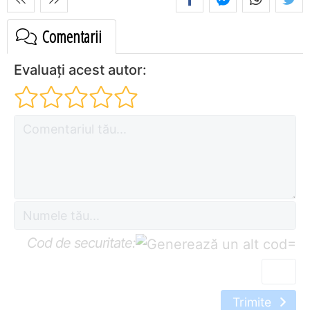
Comentarii
Evaluați acest autor:
Cod de securitate:
=
Trimite