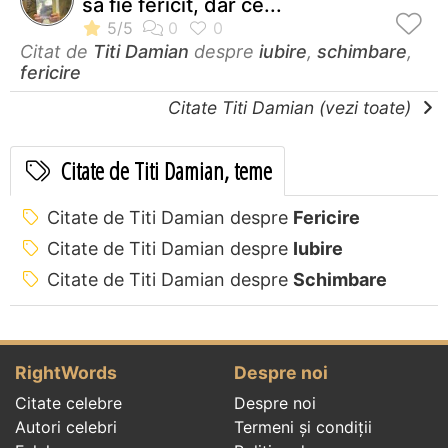
sa fie fericit, dar ce...
Citat de
Titi Damian
despre
iubire
,
schimbare
,
fericire
Citate Titi Damian (vezi toate)
Citate de Titi Damian, teme
Citate de Titi Damian despre
Fericire
Citate de Titi Damian despre
Iubire
Citate de Titi Damian despre
Schimbare
RightWords
Despre noi
Citate celebre
Despre noi
Autori celebri
Termeni și condiții