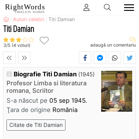
RightWords
TIMELESS WORDS
Autori celebri
Titi Damian
Titi Damian
adaugă un comentariu
3
/
5
(
4
voturi)
Biografie Titi Damian
(1945)
Profesor Limba si literatura
romana, Scriitor
S-a născut pe
05 sep 1945.
Ţara de origine
România
Citate de Titi Damian