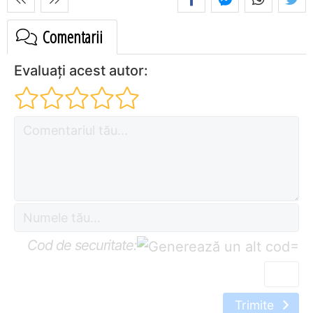
Comentarii
Evaluați acest autor:
Cod de securitate:
=
Trimite