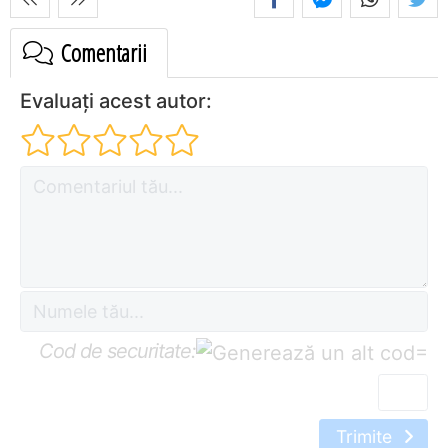
Comentarii
Evaluați acest autor:
Cod de securitate:
=
Trimite