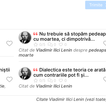
Trimite
Nu trebuie să stopăm pedea
cu moartea, ci dimpotrivă...
Citat de
Vladimir Ilici Lenin
despre
pedeap
moarte
iştii
Dialectica este teoria ce arată
cum contrariile pot fi şi...
ție
,
Citat de
Vladimir Ilici Lenin
Citate Vladimir Ilici Lenin (vezi toat