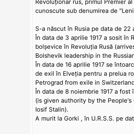
Revoluționar rus, primul Premier al 
cunoscute sub denumirea de "Leni
S-a născut în Rusia pe data de 22 a
În data de 3 aprilie 1917 a sosit în
bolşevice în Revoluţia Rusă (arrive
Bolshevik leadership in the Russian
În data de 16 aprilie 1917 se întoa
de exil în Elveţia pentru a prelua ro
Petrograd from exile in Switzerland)
În data de 8 noiembrie 1917 a fost 
(is given authority by the People'
Iosif Stalin).
A murit la Gorki , în U.R.S.S. pe da