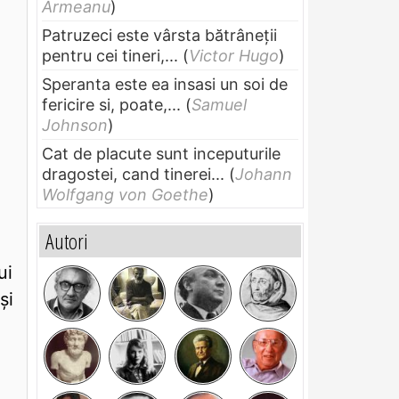
Armeanu
)
Patruzeci este vârsta bătrâneții
pentru cei tineri,...
(
Victor Hugo
)
Speranta este ea insasi un soi de
fericire si, poate,...
(
Samuel
Johnson
)
Cat de placute sunt inceputurile
dragostei, cand tinerei...
(
Johann
Wolfgang von Goethe
)
Autori
ui
şi