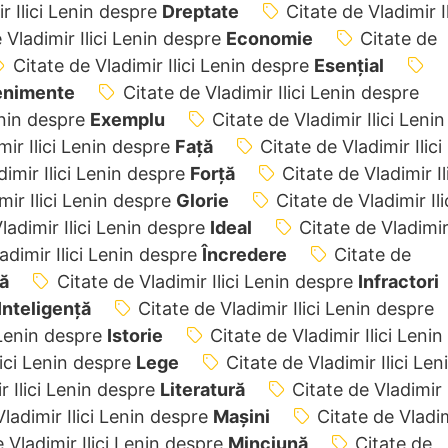
r Ilici Lenin despre
Dreptate
Citate de Vladimir Il
 Vladimir Ilici Lenin despre
Economie
Citate de
Citate de Vladimir Ilici Lenin despre
Esențial
enimente
Citate de Vladimir Ilici Lenin despre
Lenin despre
Exemplu
Citate de Vladimir Ilici Lenin
mir Ilici Lenin despre
Față
Citate de Vladimir Ilici
dimir Ilici Lenin despre
Forță
Citate de Vladimir Il
mir Ilici Lenin despre
Glorie
Citate de Vladimir Ili
ladimir Ilici Lenin despre
Ideal
Citate de Vladimi
adimir Ilici Lenin despre
Încredere
Citate de
ă
Citate de Vladimir Ilici Lenin despre
Infractori
Inteligență
Citate de Vladimir Ilici Lenin despre
i Lenin despre
Istorie
Citate de Vladimir Ilici Lenin
lici Lenin despre
Lege
Citate de Vladimir Ilici Len
r Ilici Lenin despre
Literatură
Citate de Vladimir
Vladimir Ilici Lenin despre
Mașini
Citate de Vladi
 Vladimir Ilici Lenin despre
Minciună
Citate de