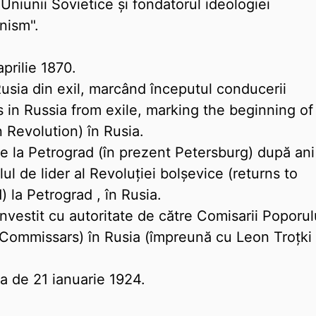
Uniunii Sovietice și fondatorul ideologiei
nism".
prilie 1870.
 Rusia din exil, marcând începutul conducerii
s in Russia from exile, marking the beginning of
 Revolution) în Rusia.
rce la Petrograd (în prezent Petersburg) după ani
lul de lider al Revoluţiei bolşevice (returns to
 la Petrograd , în Rusia.
învestit cu autoritate de către Comisarii Poporul
s Commissars) în Rusia (împreună cu Leon Troţki 
ta de 21 ianuarie 1924.