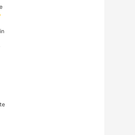
e
in
r
te