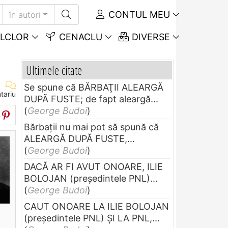
CONTUL MEU
în autori
LCLOR
CENACLU
DIVERSE
Ultimele citate
Se spune că BĂRBAŢII ALEARGĂ
tariu
DUPĂ FUSTE; de fapt aleargă...
(
George Budoi
)
Bărbaţii nu mai pot să spună că
ALEARGĂ DUPĂ FUSTE,...
(
George Budoi
)
DACĂ AR FI AVUT ONOARE, ILIE
BOLOJAN (preşedintele PNL)...
(
George Budoi
)
CAUT ONOARE LA ILIE BOLOJAN
(preşedintele PNL) ŞI LA PNL,...