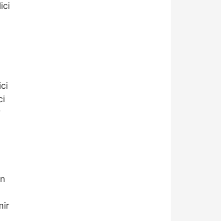
ici
ici
ci
r
in
mir