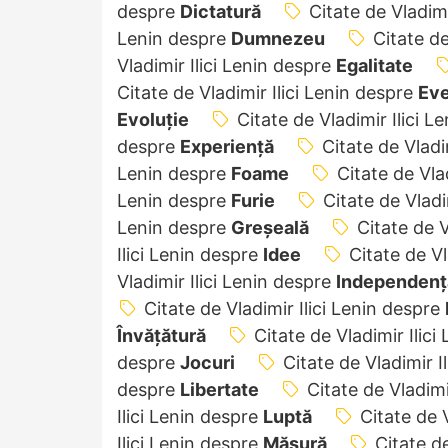
despre
Dictatură
Citate de Vladimi
Lenin despre
Dumnezeu
Citate de
Vladimir Ilici Lenin despre
Egalitate
Citate de Vladimir Ilici Lenin despre
Ev
Evoluție
Citate de Vladimir Ilici 
despre
Experiență
Citate de Vladi
Lenin despre
Foame
Citate de Vla
Lenin despre
Furie
Citate de Vladi
Lenin despre
Greșeală
Citate de V
Ilici Lenin despre
Idee
Citate de Vl
Vladimir Ilici Lenin despre
Independenţ
Citate de Vladimir Ilici Lenin despre
Învățătură
Citate de Vladimir Ilic
despre
Jocuri
Citate de Vladimir I
despre
Libertate
Citate de Vladimi
Ilici Lenin despre
Luptă
Citate de 
Ilici Lenin despre
Măsură
Citate de