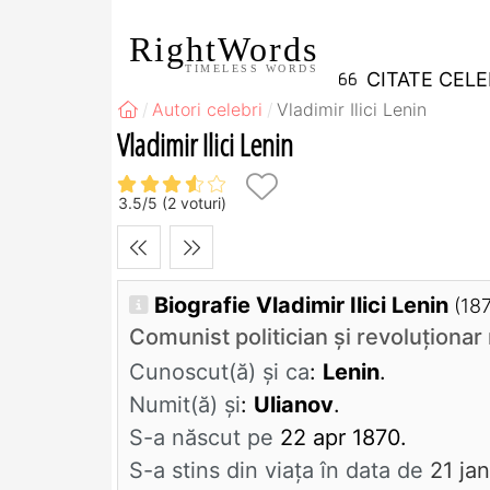
RightWords
TIMELESS WORDS
CITATE CEL
Autori celebri
Vladimir Ilici Lenin
Vladimir Ilici Lenin
3.5
/
5
(
2
voturi)
Biografie Vladimir Ilici Lenin
(18
Comunist politician și revoluționar
Cunoscut(ă) și ca
:
Lenin
.
Numit(ă) și
:
Ulianov
.
S-a născut pe
22 apr 1870.
S-a stins din viaţa în data de
21 ja