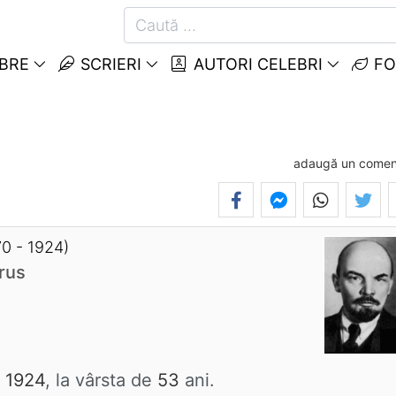
EBRE
SCRIERI
AUTORI CELEBRI
FO
adaugă un comen
70 - 1924)
 rus
n 1924
, la vârsta de
53
ani.