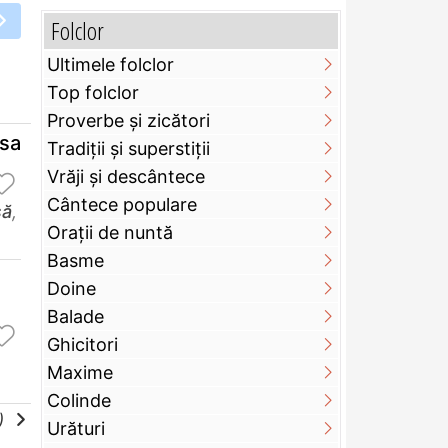
Folclor
Ultimele folclor
Top folclor
Proverbe și zicători
psa
Tradiții și superstiții
Vrăji și descântece
Cântece populare
să
,
Orații de nuntă
Basme
Doine
Balade
Ghicitori
Maxime
Colinde
e)
Urături