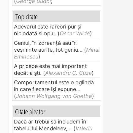
(
George Budoi
)
Top citate
Adevărul este rareori pur și
niciodată simplu.
(
Oscar Wilde
)
Geniul, în zdreanţă sau în
veşminte aurite, tot geniu...
(
Mihai
Eminescu
)
A pricepe este mai important
decât a ști.
(
Alexandru C. Cuza
)
Comportamentul este o oglindă
în care fiecare își expune...
n
(
Johann Wolfgang von Goethe
)
Citate aleator
Dacă ar trebui să includem în
tabelul lui Mendeleev,...
(
Valeriu