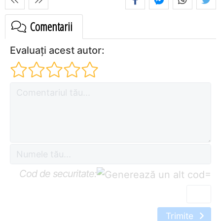
Comentarii
Evaluați acest autor:
Cod de securitate:
=
Trimite