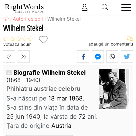
RightWords
TIMELESS WORDS
Autori celebri
Wilhelm Stekel
Wilhelm Stekel
adaugă un comentariu
votează acum
Biografie Wilhelm Stekel
(1868 - 1940)
Phihiatru austriac celebru
S-a născut pe
18 mar 1868.
S-a stins din viaţa în data de
25 jun 1940
, la vârsta de
72
ani.
Ţara de origine
Austria