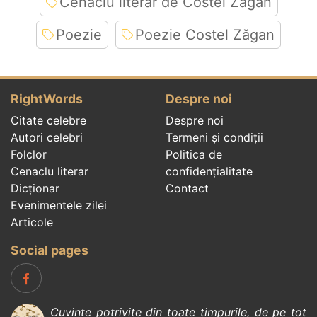
Cenaclu literar de Costel Zăgan
Poezie
Poezie Costel Zăgan
RightWords
Despre noi
Citate celebre
Despre noi
Autori celebri
Termeni și condiții
Folclor
Politica de
Cenaclu literar
confidenţialitate
Dicționar
Contact
Evenimentele zilei
Articole
Social pages
Cuvinte potrivite din toate timpurile, de pe tot