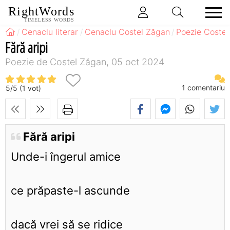
RightWords
TIMELESS WORDS
Cenaclu literar
Cenaclu Costel Zăgan
Poezie Coste
Fără aripi
Poezie de Costel Zăgan, 05 oct 2024
1
comentariu
5
/
5
(
1
vot)
Fără aripi
Unde-i îngerul amice
ce prăpaste-l ascunde
dacă vrei să se ridice