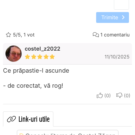
Trimite
5/5, 1 vot
1 comentariu
costel_z2022
11/10/2025
Ce prăpastie-l ascunde
- de corectat, vă rog!
I apreciate
I do
Link-uri utile