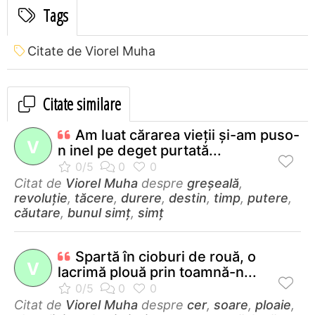
Tags
Citate de Viorel Muha
Citate similare
Am luat cărarea vieţii şi-am puso-
V
n inel pe deget purtată...
Citat de
Viorel Muha
despre
greșeală
,
revoluție
,
tăcere
,
durere
,
destin
,
timp
,
putere
,
căutare
,
bunul simț
,
simț
Spartă în cioburi de rouă, o
V
lacrimă plouă prin toamnă-n...
Citat de
Viorel Muha
despre
cer
,
soare
,
ploaie
,