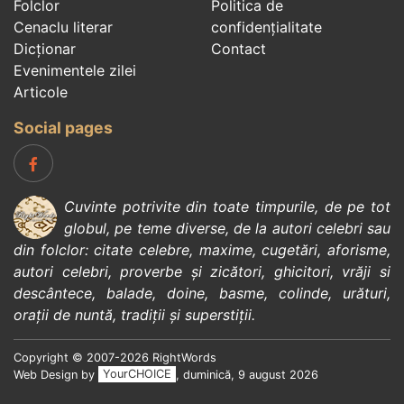
Folclor
Politica de
Cenaclu literar
confidenţialitate
Dicționar
Contact
Evenimentele zilei
Articole
Social pages
Cuvinte potrivite din toate timpurile, de pe tot
globul, pe teme diverse, de la
autori celebri
sau
din
folclor
:
citate celebre
,
maxime
,
cugetări
,
aforisme
,
autori celebri
,
proverbe și zicători
,
ghicitori
,
vrăji si
descântece
,
balade
,
doine
,
basme
,
colinde
,
urături
,
orații de nuntă
,
tradiții și superstiții
.
Copyright © 2007-2026 RightWords
Web Design by
YourCHOICE
, duminică, 9 august 2026