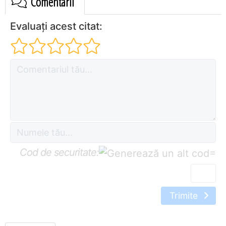
Comentarii
Evaluați acest citat:
Cod de securitate:
=
Trimite