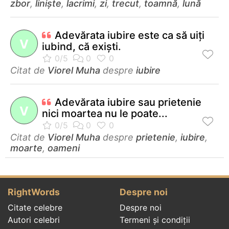
zbor
,
liniște
,
lacrimi
,
zi
,
trecut
,
toamnă
,
lună
Adevărata iubire este ca să uiţi
V
iubind, că exişti.
Citat de
Viorel Muha
despre
iubire
Adevărata iubire sau prietenie
V
nici moartea nu le poate...
Citat de
Viorel Muha
despre
prietenie
,
iubire
,
moarte
,
oameni
RightWords
Despre noi
Citate celebre
Despre noi
Autori celebri
Termeni și condiții