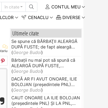
CONTUL MEU
în citate
LCLOR
CENACLU
DIVERSE
Ultimele citate
Se spune că BĂRBAŢII ALEARGĂ
DUPĂ FUSTE; de fapt aleargă...
tariu
(
George Budoi
)
Bărbaţii nu mai pot să spună că
ALEARGĂ DUPĂ FUSTE,...
(
George Budoi
)
DACĂ AR FI AVUT ONOARE, ILIE
BOLOJAN (preşedintele PNL)...
(
George Budoi
)
CAUT ONOARE LA ILIE BOLOJAN
(preşedintele PNL) ŞI LA PNL,...