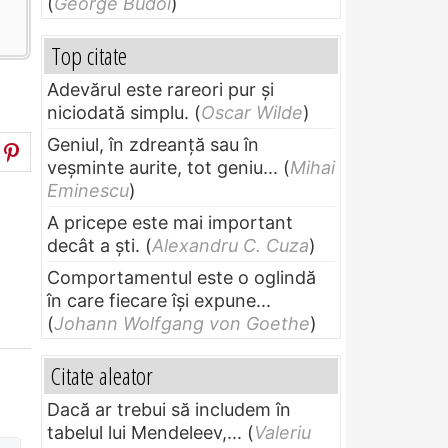
(
George Budoi
)
Top citate
Adevărul este rareori pur și
niciodată simplu.
(
Oscar Wilde
)
Geniul, în zdreanţă sau în
veşminte aurite, tot geniu...
(
Mihai
Eminescu
)
A pricepe este mai important
decât a ști.
(
Alexandru C. Cuza
)
Comportamentul este o oglindă
în care fiecare își expune...
(
Johann Wolfgang von Goethe
)
Citate aleator
Dacă ar trebui să includem în
tabelul lui Mendeleev,...
(
Valeriu