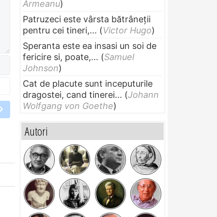
Armeanu
)
Patruzeci este vârsta bătrâneții
pentru cei tineri,...
(
Victor Hugo
)
Speranta este ea insasi un soi de
fericire si, poate,...
(
Samuel
Johnson
)
Cat de placute sunt inceputurile
dragostei, cand tinerei...
(
Johann
Wolfgang von Goethe
)
Autori