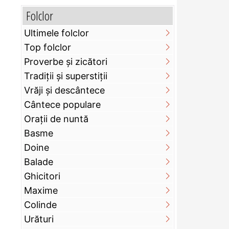
Folclor
Ultimele folclor
Top folclor
Proverbe și zicători
Tradiții și superstiții
Vrăji și descântece
Cântece populare
Orații de nuntă
Basme
Doine
Balade
Ghicitori
Maxime
Colinde
Urături