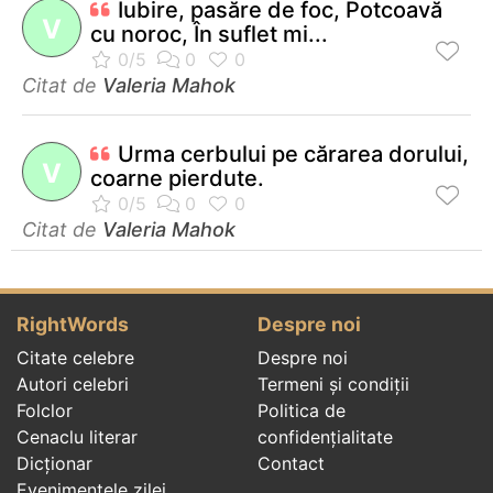
Iubire, pasăre de foc, Potcoavă
V
cu noroc, În suflet mi...
Citat de
Valeria Mahok
Urma cerbului pe cărarea dorului,
V
coarne pierdute.
Citat de
Valeria Mahok
RightWords
Despre noi
Citate celebre
Despre noi
Autori celebri
Termeni și condiții
Folclor
Politica de
Cenaclu literar
confidenţialitate
Dicționar
Contact
Evenimentele zilei