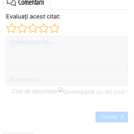
Comentarii
Evaluați acest citat:
Cod de securitate:
=
Trimite