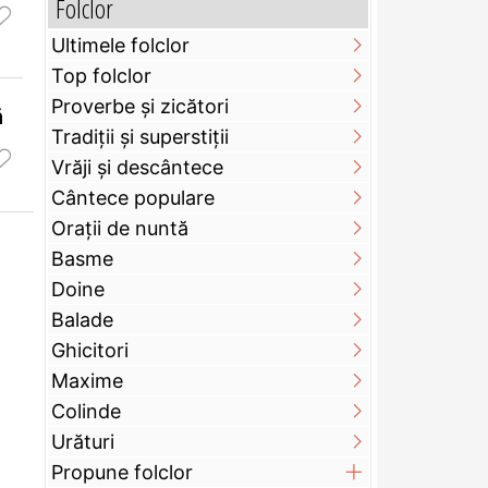
Folclor
Ultimele folclor
Top folclor
Proverbe și zicători
ă
Tradiții și superstiții
Vrăji și descântece
Cântece populare
Orații de nuntă
Basme
Doine
Balade
Ghicitori
Maxime
Colinde
Urături
Propune folclor