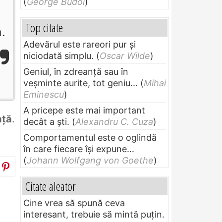
(
George Budoi
)
Top citate
a.
Adevărul este rareori pur și
niciodată simplu.
(
Oscar Wilde
)
Geniul, în zdreanţă sau în
veşminte aurite, tot geniu...
(
Mihai
Eminescu
)
A pricepe este mai important
ață
.
decât a ști.
(
Alexandru C. Cuza
)
Comportamentul este o oglindă
în care fiecare își expune...
(
Johann Wolfgang von Goethe
)
Citate aleator
Cine vrea să spună ceva
interesant, trebuie să mintă puțin.