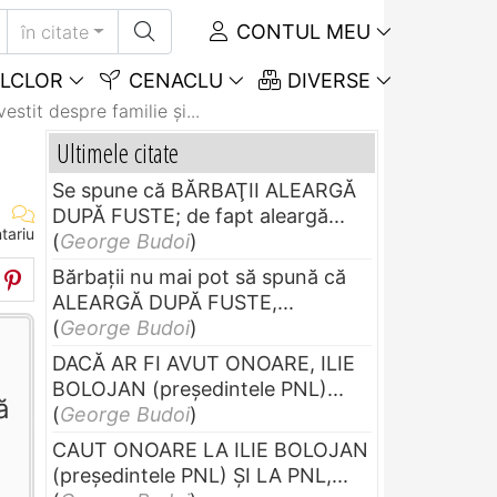
CONTUL MEU
în citate
LCLOR
CENACLU
DIVERSE
estit despre familie şi...
Ultimele citate
Se spune că BĂRBAŢII ALEARGĂ
DUPĂ FUSTE; de fapt aleargă...
tariu
(
George Budoi
)
Bărbaţii nu mai pot să spună că
ALEARGĂ DUPĂ FUSTE,...
(
George Budoi
)
DACĂ AR FI AVUT ONOARE, ILIE
BOLOJAN (preşedintele PNL)...
ă
(
George Budoi
)
CAUT ONOARE LA ILIE BOLOJAN
(preşedintele PNL) ŞI LA PNL,...