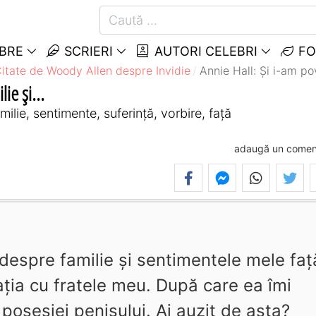
EBRE
SCRIERI
AUTORI CELEBRI
FO
itate de Woody Allen despre Invidie
Annie Hall: Şi i-am pov
ie şi...
ilie, sentimente, suferință, vorbire, față
adaugă un comen
 despre familie şi sentimentele mele faţ
aţia cu fratele meu. După care ea îmi
posesiei penisului. Ai auzit de asta?