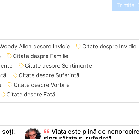
Trimite
 Woody Allen despre Invidie
Citate despre Invidie
e
Citate despre Familie
mente
Citate despre Sentimente
nță
Citate despre Suferință
e
Citate despre Vorbire
Citate despre Față
 soţ):
Viaţa este plină de nenorocire
singurătate şi suferinţă...