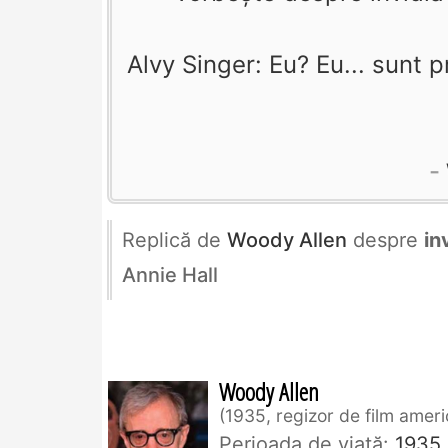
Alvy Singer: Eu? Eu... sunt p
Replică de
Woody Allen
despre
in
Annie Hall
Woody Allen
1935, regizor de film amer
Perioada de viaţă:
1935