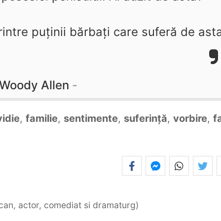
rintre puţinii bărbaţi care suferă de ast
Woody Allen
vidie
,
familie
,
sentimente
,
suferință
,
vorbire
,
f
ican, actor, comediat si dramaturg