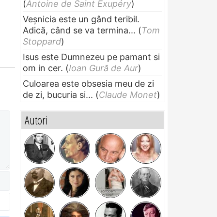
(
Antoine de Saint Exupéry
)
Veșnicia este un gând teribil.
Adică, când se va termina...
(
Tom
Stoppard
)
Isus este Dumnezeu pe pamant si
om in cer.
(
Ioan Gură de Aur
)
Culoarea este obsesia meu de zi
de zi, bucuria si...
(
Claude Monet
)
Autori