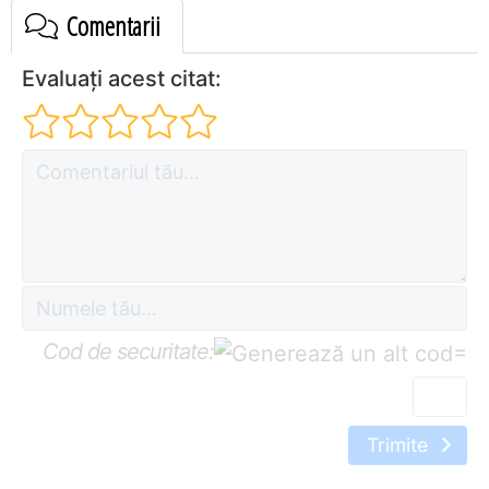
Comentarii
Evaluați acest citat:
Cod de securitate:
=
Trimite