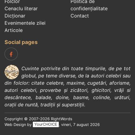
Folclor
Politica de
Cenaclu literar
confidenţialitate
Dicționar
Contact
Evenimentele zilei
Articole
Social pages
Cuvinte potrivite din toate timpurile, de pe tot
globul, pe teme diverse, de la
autori celebri
sau
din
folclor
:
citate celebre
,
maxime
,
cugetări
,
aforisme
,
autori celebri
,
proverbe și zicători
,
ghicitori
,
vrăji si
descântece
,
balade
,
doine
,
basme
,
colinde
,
urături
,
orații de nuntă
,
tradiții și superstiții
.
Copyright © 2007-2026 RightWords
Web Design by
YourCHOICE
, vineri, 7 august 2026