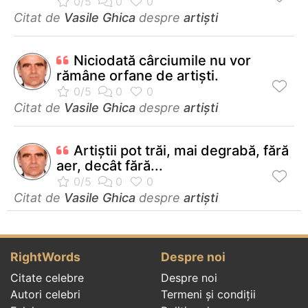
Citat de
Vasile Ghica
despre
artiști
Niciodată cârciumile nu vor
rămâne orfane de artişti.
Citat de
Vasile Ghica
despre
artiști
Artiştii pot trăi, mai degrabă, fără
aer, decât fără...
Citat de
Vasile Ghica
despre
artiști
RightWords
Despre noi
Citate celebre
Despre noi
Autori celebri
Termeni și condiții