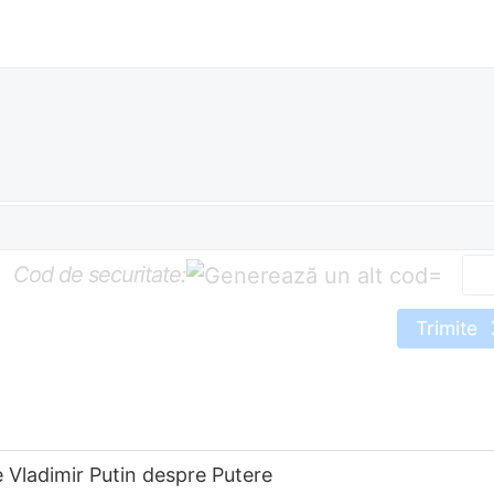
Cod de securitate:
=
Trimite
e Vladimir Putin despre Putere