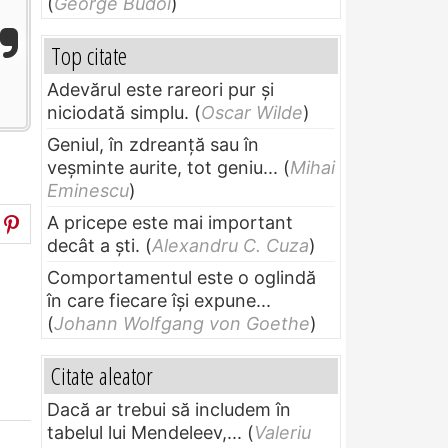
(
George Budoi
)
Top citate
Adevărul este rareori pur și
niciodată simplu.
(
Oscar Wilde
)
Geniul, în zdreanţă sau în
veşminte aurite, tot geniu...
(
Mihai
Eminescu
)
A pricepe este mai important
decât a ști.
(
Alexandru C. Cuza
)
Comportamentul este o oglindă
în care fiecare își expune...
(
Johann Wolfgang von Goethe
)
Citate aleator
Dacă ar trebui să includem în
tabelul lui Mendeleev,...
(
Valeriu