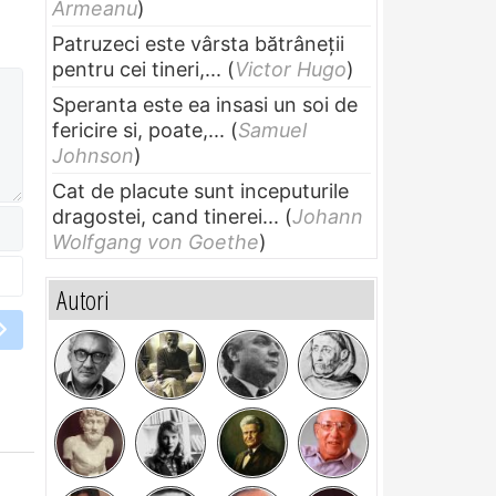
Armeanu
)
Patruzeci este vârsta bătrâneții
pentru cei tineri,...
(
Victor Hugo
)
Speranta este ea insasi un soi de
fericire si, poate,...
(
Samuel
Johnson
)
Cat de placute sunt inceputurile
dragostei, cand tinerei...
(
Johann
Wolfgang von Goethe
)
Autori