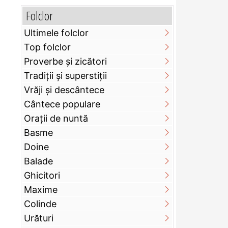
Folclor
Ultimele folclor
Top folclor
Proverbe și zicători
Tradiții și superstiții
Vrăji și descântece
Cântece populare
Orații de nuntă
Basme
Doine
Balade
Ghicitori
Maxime
Colinde
Urături