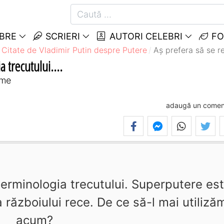
EBRE
SCRIERI
AUTORI CELEBRI
FO
Citate de Vladimir Putin despre Putere
Aş prefera să se re
 trecutului....
eme
adaugă un comen
terminologia trecutului. Superputere es
 războiului rece. De ce să-l mai utiliză
acum?