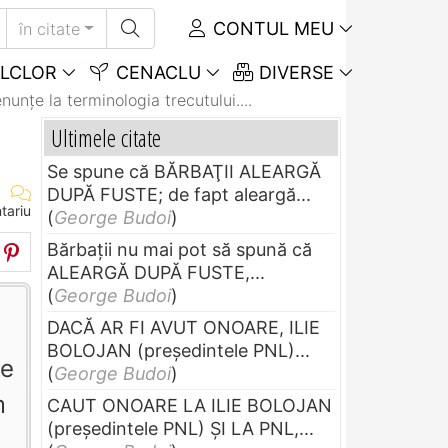
CONTUL MEU
în citate
LCLOR
CENACLU
DIVERSE
nunţe la terminologia trecutului....
Ultimele citate
Se spune că BĂRBAŢII ALEARGĂ
DUPĂ FUSTE; de fapt aleargă...
tariu
(
George Budoi
)
Bărbaţii nu mai pot să spună că
ALEARGĂ DUPĂ FUSTE,...
(
George Budoi
)
DACĂ AR FI AVUT ONOARE, ILIE
BOLOJAN (preşedintele PNL)...
te
(
George Budoi
)
m
CAUT ONOARE LA ILIE BOLOJAN
(preşedintele PNL) ŞI LA PNL,...