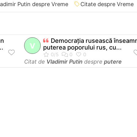
ladimir Putin despre Vreme
Citate despre Vreme
un
Democraţia rusească înseam
V
..
puterea poporului rus, cu...
Citat de
Vladimir Putin
despre
putere