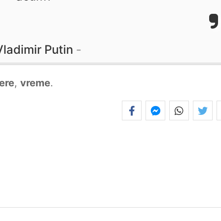
Vladimir Putin
ere
,
vreme
.