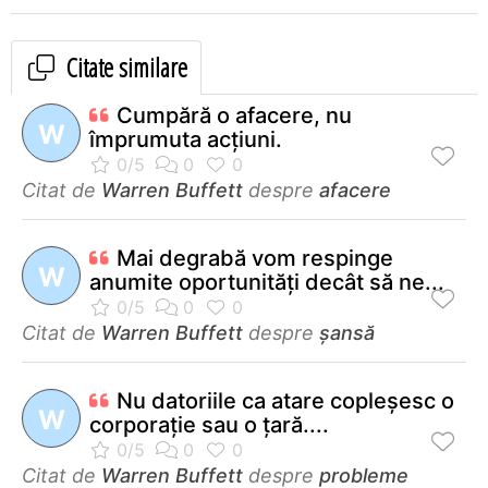
Citate similare
Cumpără o afacere, nu
W
împrumuta acţiuni.
Citat de
Warren Buffett
despre
afacere
Mai degrabă vom respinge
W
anumite oportunităţi decât să ne...
Citat de
Warren Buffett
despre
șansă
Nu datoriile ca atare copleşesc o
W
corporaţie sau o ţară....
Citat de
Warren Buffett
despre
probleme