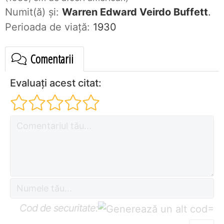
Numit(ă) și:
Warren Edward Veirdo Buffett
.
Perioada de viaţă:
1930
Comentarii
Evaluați acest citat:
Cod de securitate:
=