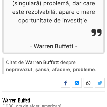
(singulară) problemă, dar care
este rezolvabilă, apare o mare
oportunitate de investiţie.
Warren Buffett
Citat de
Warren Buffett
despre
neprevăzut
,
șansă
,
afacere
,
probleme
.
Warren Buffett
1930, om de afceri american