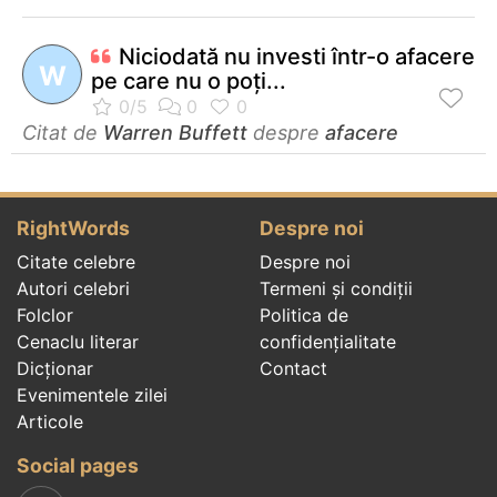
Niciodată nu investi într-o afacere
W
pe care nu o poţi...
Citat de
Warren Buffett
despre
afacere
RightWords
Despre noi
Citate celebre
Despre noi
Autori celebri
Termeni și condiții
Folclor
Politica de
Cenaclu literar
confidenţialitate
Dicționar
Contact
Evenimentele zilei
Articole
Social pages