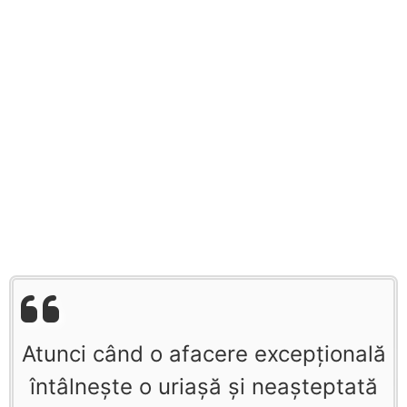
Atunci când o afacere excepţională
întâlneşte o uriaşă şi neaşteptată