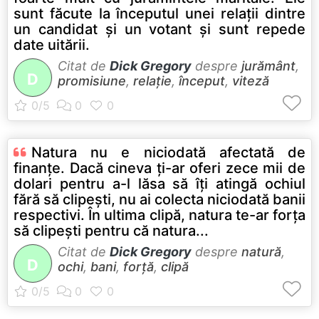
sunt făcute la începutul unei relaţii dintre
un candidat şi un votant şi sunt repede
date uitării.
Citat de
Dick Gregory
despre
jurământ
,
D
promisiune
,
relație
,
început
,
viteză
Natura nu e niciodată afectată de
finanţe. Dacă cineva ţi-ar oferi zece mii de
dolari pentru a-l lăsa să îţi atingă ochiul
fără să clipeşti, nu ai colecta niciodată banii
respectivi. În ultima clipă, natura te-ar forţa
să clipeşti pentru că natura...
Citat de
Dick Gregory
despre
natură
,
D
ochi
,
bani
,
forță
,
clipă