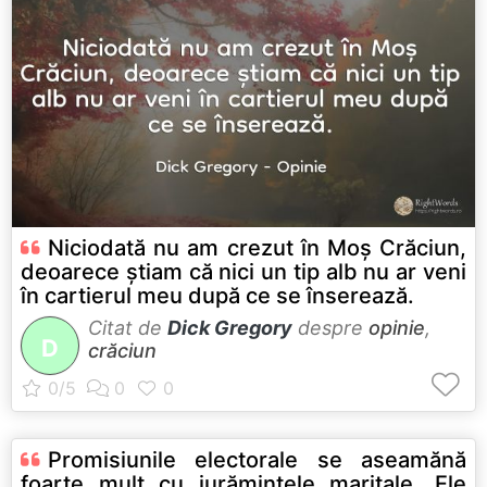
Niciodată nu am crezut în Moș Crăciun,
deoarece știam că nici un tip alb nu ar veni
în cartierul meu după ce se înserează.
Citat de
Dick Gregory
despre
opinie
,
D
crăciun
Promisiunile electorale se aseamănă
foarte mult cu jurămintele maritale. Ele