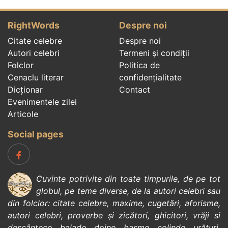
RightWords
Despre noi
Citate celebre
Despre noi
Autori celebri
Termeni și condiții
Folclor
Politica de
Cenaclu literar
confidenţialitate
Dicționar
Contact
Evenimentele zilei
Articole
Social pages
Cuvinte potrivite din toate timpurile, de pe tot
globul, pe teme diverse, de la
autori celebri
sau
din
folclor
:
citate celebre
,
maxime
,
cugetări
,
aforisme
,
autori celebri
,
proverbe și zicători
,
ghicitori
,
vrăji si
descântece
,
balade
,
doine
,
basme
,
colinde
,
urături
,