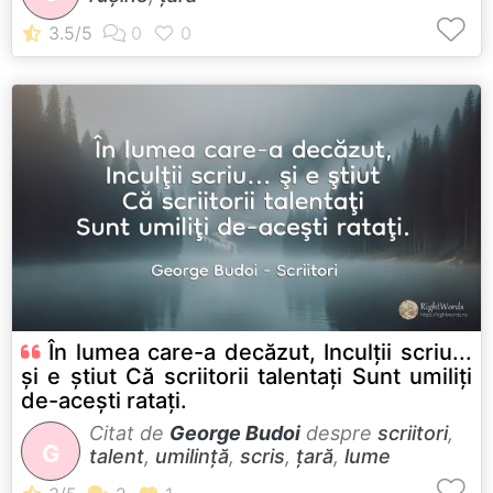
În lumea care-a decăzut, Inculţii scriu...
şi e ştiut Că scriitorii talentaţi Sunt umiliţi
de-aceşti rataţi.
Citat de
George Budoi
despre
scriitori
,
G
talent
,
umilință
,
scris
,
țară
,
lume