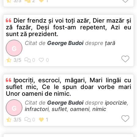
Dier frendz şi voi toţi azăr, Dier mazăr şi
ză fazăr, Deşi fost-am repetent, Azi eu
sunt ză prezident.
Citat de
George Budoi
despre
țară
G
Ipocriţi, escroci, măgari, Mari lingăi cu
suflet mic, Ce le spun doar vorbe mari
Unor oameni de nimic.
Citat de
George Budoi
despre
ipocrizie
,
G
infractori
,
suflet
,
oameni
,
nimic