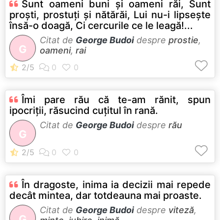
Sunt oameni buni şi oameni răi, Sunt
proşti, prostuţi şi nătărăi, Lui nu-i lipseşte
însă-o doagă, Ci cercurile ce le leagă!...
Citat de
George Budoi
despre
prostie
,
G
oameni
,
rai
Îmi pare rău că te-am rănit, spun
ipocriţii, răsucind cuţitul în rană.
Citat de
George Budoi
despre
rău
G
În dragoste, inima ia decizii mai repede
decât mintea, dar totdeauna mai proaste.
Citat de
George Budoi
despre
viteză
,
G