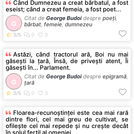
Când Dumnezeu a creat bărbatul, a fost
eseist; când a creat femeia, a fost poet...
Citat de
George Budoi
despre
poeți
,
G
bărbat
,
femeie
,
dumnezeu
Astăzi, când tractorul ară, Boi nu mai
găseşti la ţară, Însă, de priveşti atent, Îi
găseşti în... Parlament.
Citat de
George Budoi
despre
epigramă
,
G
țară
Floarea-recunoştinţei este cea mai rară
dintre flori, cel mai greu de cultivat, se
ofileşte cel mai repede şi nu creşte decât
în solul fertil al omeniei.