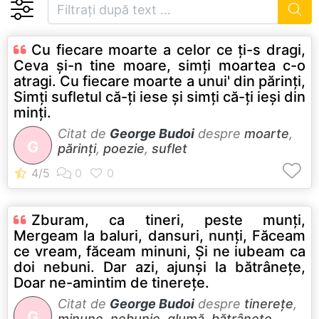
Cu fiecare moarte a celor ce ţi-s dragi,
Ceva şi-n tine moare, simţi moartea c-o
atragi. Cu fiecare moarte a unui' din părinţi,
Simţi sufletul că-ţi iese şi simţi că-ţi ieşi din
minţi.
Citat de
George Budoi
despre
moarte
,
G
părinți
,
poezie
,
suflet
Zburam, ca tineri, peste munţi,
Mergeam la baluri, dansuri, nunţi, Făceam
ce vream, făceam minuni, Şi ne iubeam ca
doi nebuni. Dar azi, ajunşi la bătrâneţe,
Doar ne-amintim de tinereţe.
Citat de
George Budoi
despre
tinerețe
,
G
minune
,
nebunie
,
glumă
,
bătrânețe
,