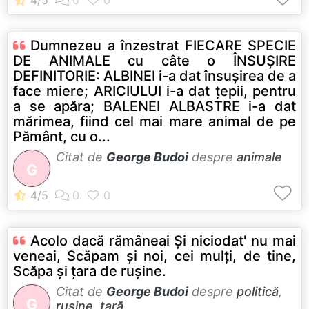
Dumnezeu a înzestrat FIECARE SPECIE
DE ANIMALE cu câte o ÎNSUŞIRE
DEFINITORIE: ALBINEI i-a dat însuşirea de a
face miere; ARICIULUI i-a dat ţepii, pentru
a se apăra; BALENEI ALBASTRE i-a dat
mărimea, fiind cel mai mare animal de pe
Pământ, cu o...
Citat de
George Budoi
despre
animale
G
Acolo dacă rămâneai Şi niciodat' nu mai
veneai, Scăpam şi noi, cei mulţi, de tine,
Scăpa şi ţara de ruşine.
Citat de
George Budoi
despre
politică
,
G
rușine
,
țară