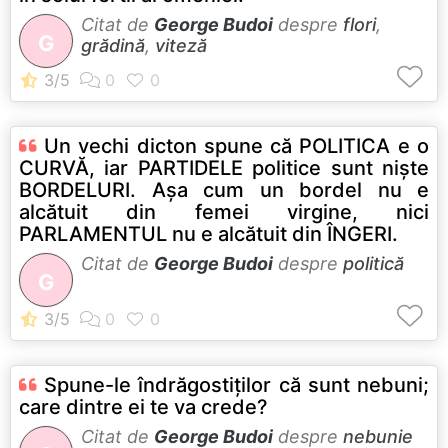
Citat de
George Budoi
despre
flori
,
G
grădină
,
viteză
Un vechi dicton spune că POLITICA e o
CURVĂ, iar PARTIDELE politice sunt nişte
BORDELURI. Aşa cum un bordel nu e
alcătuit din femei virgine, nici
PARLAMENTUL nu e alcătuit din ÎNGERI.
Citat de
George Budoi
despre
politică
G
Spune-le îndrăgostiţilor că sunt nebuni;
care dintre ei te va crede?
Citat de
George Budoi
despre
nebunie