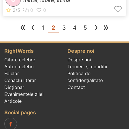
minte
,
iubire
,
inimă
«
‹
›
»
(current)
1
2
3
4
5
RightWords
Despre noi
Citate celebre
Despre noi
Autori celebri
Termeni și condiții
Folclor
Politica de
Cenaclu literar
confidenţialitate
Dicționar
Contact
Evenimentele zilei
Articole
Social pages