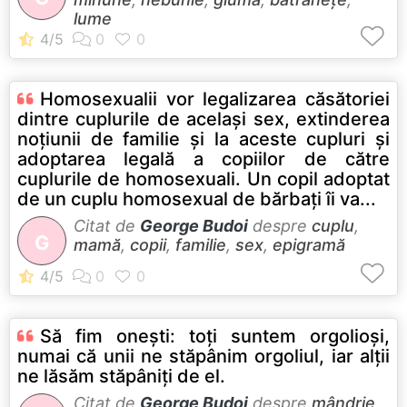
lume
Homosexualii vor legalizarea căsătoriei
dintre cuplurile de acelaşi sex, extinderea
noţiunii de familie şi la aceste cupluri şi
adoptarea legală a copiilor de către
cuplurile de homosexuali. Un copil adoptat
de un cuplu homosexual de bărbaţi îi va...
Citat de
George Budoi
despre
cuplu
,
G
mamă
,
copii
,
familie
,
sex
,
epigramă
Să fim oneşti: toţi suntem orgolioşi,
numai că unii ne stăpânim orgoliul, iar alţii
ne lăsăm stăpâniţi de el.
Citat de
George Budoi
despre
mândrie
,