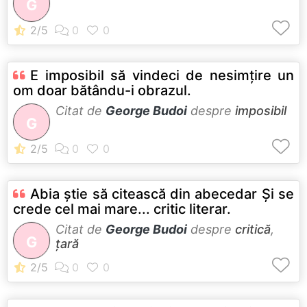
G
E imposibil să vindeci de nesimţire un
om doar bătându-i obrazul.
Citat de
George Budoi
despre
imposibil
G
Abia ştie să citească din abecedar Şi se
crede cel mai mare... critic literar.
Citat de
George Budoi
despre
critică
,
G
țară