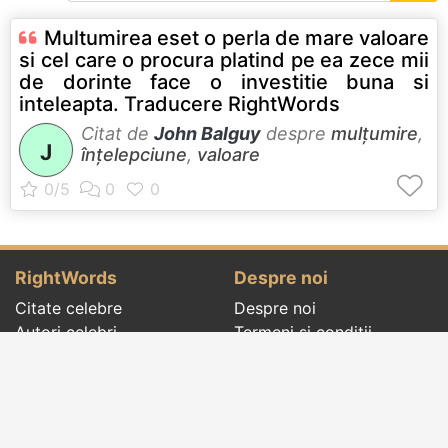
Multumirea eset o perla de mare valoare
si cel care o procura platind pe ea zece mii
de dorinte face o investitie buna si
inteleapta. Traducere RightWords
Citat de
John Balguy
despre
mulțumire
,
J
înțelepciune
,
valoare
RightWords
Despre noi
Citate celebre
Despre noi
Autori celebri
Termeni și condiții
Folclor
Politica de
Cenaclu literar
confidenţialitate
Dicționar
Contact
Evenimentele zilei