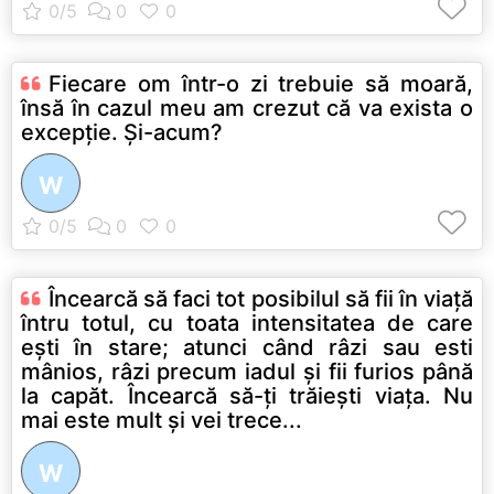
Fiecare om într-o zi trebuie să moară,
însă în cazul meu am crezut că va exista o
excepţie. Şi-acum?
W
Încearcă să faci tot posibilul să fii în viaţă
întru totul, cu toata intensitatea de care
eşti în stare; atunci când râzi sau esti
mânios, râzi precum iadul şi fii furios până
la capăt. Încearcă să-ţi trăieşti viaţa. Nu
mai este mult şi vei trece...
W