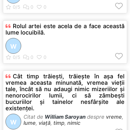
Rolul artei este acela de a face această
lume locuibilă.
W
Cât timp trăieşti, trăieşte în aşa fel
vremea aceasta minunată, vremea vieţii
tale, încât să nu adaugi nimic mizeriilor şi
nenorocirilor lumii, ci să zâmbeşti
bucuriilor şi tainelor nesfârşite ale
existenţei.
Citat de
William Saroyan
despre
vreme
,
W
lume
,
viață
,
timp
,
nimic