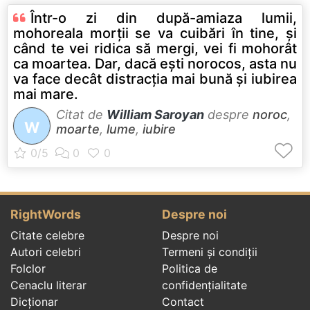
Într-o zi din după-amiaza lumii,
mohoreala morţii se va cuibări în tine, şi
când te vei ridica să mergi, vei fi mohorât
ca moartea. Dar, dacă eşti norocos, asta nu
va face decât distracţia mai bună şi iubirea
mai mare.
Citat de
William Saroyan
despre
noroc
,
W
moarte
,
lume
,
iubire
RightWords
Despre noi
Citate celebre
Despre noi
Autori celebri
Termeni și condiții
Folclor
Politica de
Cenaclu literar
confidenţialitate
Dicționar
Contact