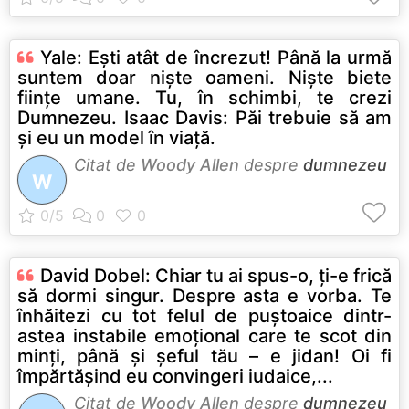
Yale: Eşti atât de încrezut! Până la urmă
suntem doar nişte oameni. Nişte biete
fiinţe umane. Tu, în schimbi, te crezi
Dumnezeu. Isaac Davis: Păi trebuie să am
şi eu un model în viaţă.
Citat de
Woody Allen
despre
dumnezeu
W
David Dobel: Chiar tu ai spus-o, ţi-e frică
să dormi singur. Despre asta e vorba. Te
înhăitezi cu tot felul de puştoaice dintr-
astea instabile emoţional care te scot din
minţi, până şi şeful tău – e jidan! Oi fi
împărtăşind eu convingeri iudaice,...
Citat de
Woody Allen
despre
dumnezeu