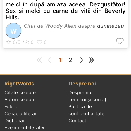
melci în după amiaza aceea. Dezgustător!
Sex şi melci cu carne de vită din Beverly
Hills.
Citat de
Woody Allen
despre
dumnezeu
W
«
‹
›
»
(current)
1
2
RightWords
Despre noi
Citate celebre
Despre noi
Autori celebri
Termeni și condiții
Folclor
Politica de
Cenaclu literar
confidenţialitate
Dicționar
Contact
Evenimentele zilei