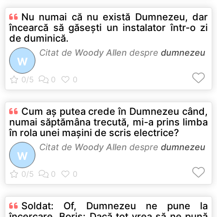
Nu numai că nu există Dumnezeu, dar
încearcă să găseşti un instalator într-o zi
de duminică.
Citat de
Woody Allen
despre
dumnezeu
W
Cum aş putea crede în Dumnezeu când,
numai săptămâna trecută, mi-a prins limba
în rola unei maşini de scris electrice?
Citat de
Woody Allen
despre
dumnezeu
W
Soldat: Of, Dumnezeu ne pune la
încercare. Boris: Dacă tot vrea să ne pună