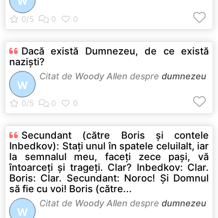
W
Dacă există Dumnezeu, de ce există
nazişti?
Citat de
Woody Allen
despre
dumnezeu
W
Secundant (către Boris şi contele
Inbedkov): Staţi unul în spatele celuilalt, iar
la semnalul meu, faceţi zece paşi, vă
întoarceţi şi trageţi. Clar? Inbedkov: Clar.
Boris: Clar. Secundant: Noroc! Şi Domnul
să fie cu voi! Boris (către...
Citat de
Woody Allen
despre
dumnezeu
W