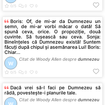
Boris: Of, de mi-ar da Dumnezeu un
semn, de mi-ar vorbi măcar o dată! Să
spună ceva, orice. O propoziţie, două
cuvinte. Să tuşească sau ceva. Sonja:
Bineînţeles că Dumnezeu există! Suntem
făcuţi după chipul şi asemănarea Lui! Boris:
Chiar...
Citat de
Woody Allen
despre
dumnezeu
W
Dacă vrei să-l faci pe Dumnezeu să
râdă, povesteşte-i planurile tale.
Citat de
Woody Allen
despre
dumnezeu
W