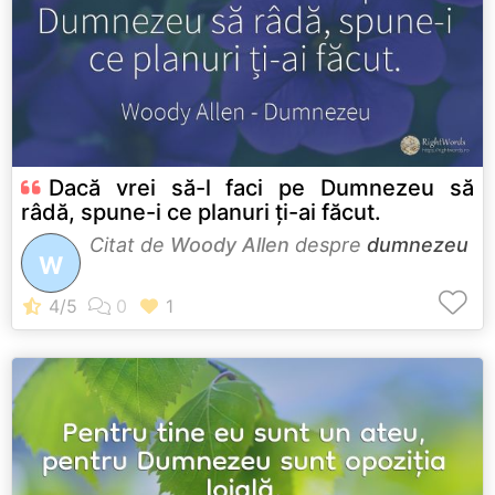
Dacă vrei să-l faci pe Dumnezeu să
râdă, spune-i ce planuri ți-ai făcut.
Citat de
Woody Allen
despre
dumnezeu
W