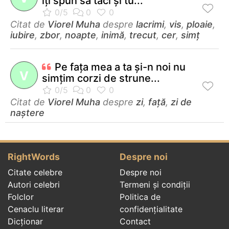
îţi spun să taci şi tu...
Citat de
Viorel Muha
despre
lacrimi
,
vis
,
ploaie
,
iubire
,
zbor
,
noapte
,
inimă
,
trecut
,
cer
,
simț
Pe faţa mea a ta şi-n noi nu
V
simţim corzi de strune...
Citat de
Viorel Muha
despre
zi
,
față
,
zi de
naștere
RightWords
Despre noi
Citate celebre
Despre noi
Autori celebri
Termeni și condiții
Folclor
Politica de
Cenaclu literar
confidenţialitate
Dicționar
Contact