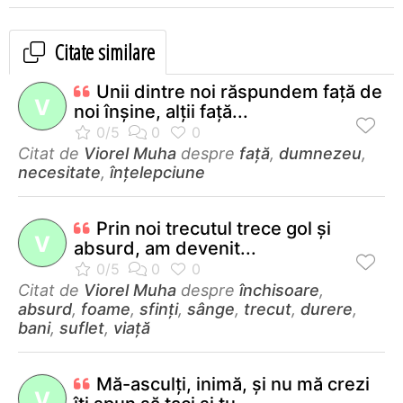
Citate similare
Unii dintre noi răspundem faţă de
V
noi înşine, alţii faţă...
Citat de
Viorel Muha
despre
față
,
dumnezeu
,
necesitate
,
înțelepciune
Prin noi trecutul trece gol şi
V
absurd, am devenit...
Citat de
Viorel Muha
despre
închisoare
,
absurd
,
foame
,
sfinți
,
sânge
,
trecut
,
durere
,
bani
,
suflet
,
viață
Mă-asculţi, inimă, şi nu mă crezi
V