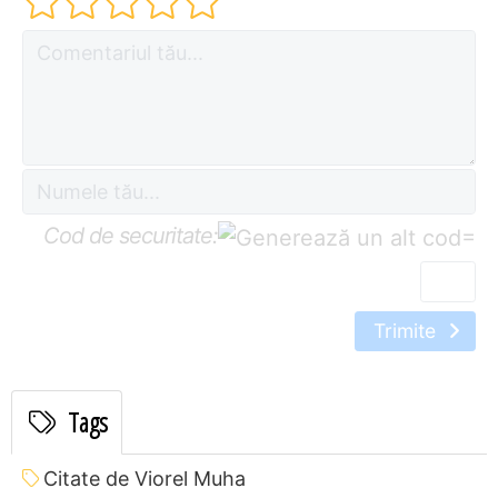
Cod de securitate:
=
Trimite
Tags
Citate de Viorel Muha