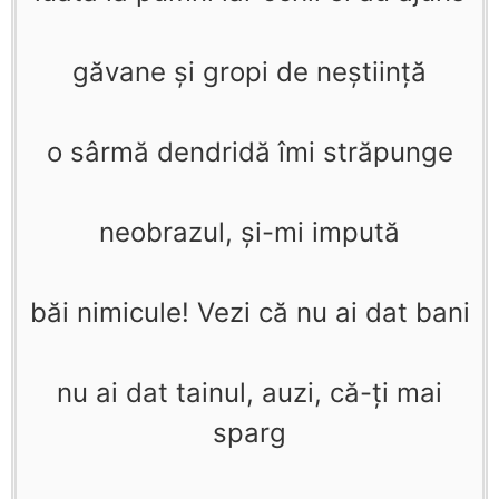
găvane şi gropi de neştiinţă
o sârmă dendridă îmi străpunge
neobrazul, şi-mi impută
băi nimicule! Vezi că nu ai dat bani
nu ai dat tainul, auzi, că-ţi mai
sparg