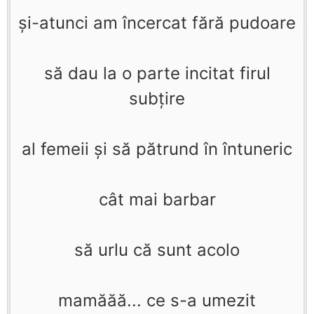
şi-atunci am încercat fără pudoare
să dau la o parte incitat firul
subţire
al femeii şi să pătrund în întuneric
cât mai barbar
să urlu că sunt acolo
mamăăă... ce s-a umezit