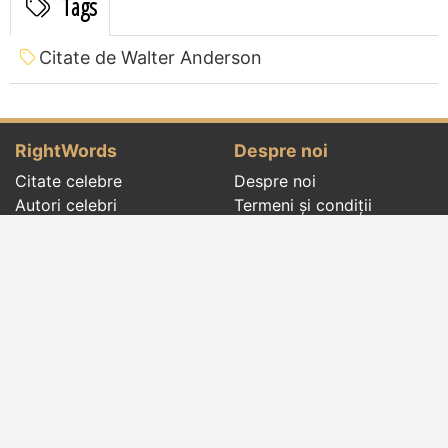
Tags
Citate de Walter Anderson
RightWords
Despre noi
Citate celebre
Despre noi
Autori celebri
Termeni și condiții
Folclor
Politica de
Cenaclu literar
confidenţialitate
Dicționar
Contact
Evenimentele zilei
Articole
Social pages