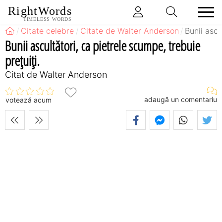
RightWords
TIMELESS WORDS
Citate celebre
Citate de Walter Anderson
Bunii ascu
Bunii ascultători, ca pietrele scumpe, trebuie
preţuiţi.
Citat de Walter Anderson
adaugă un comentariu
votează acum