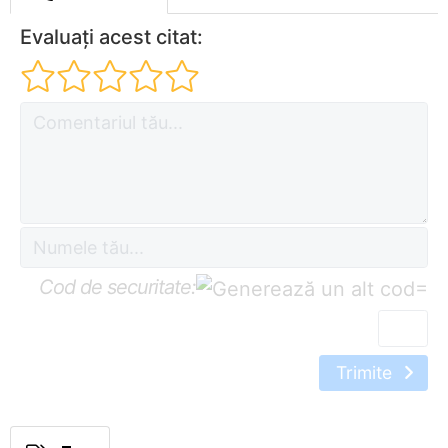
Evaluați acest citat:
Cod de securitate:
=
Trimite