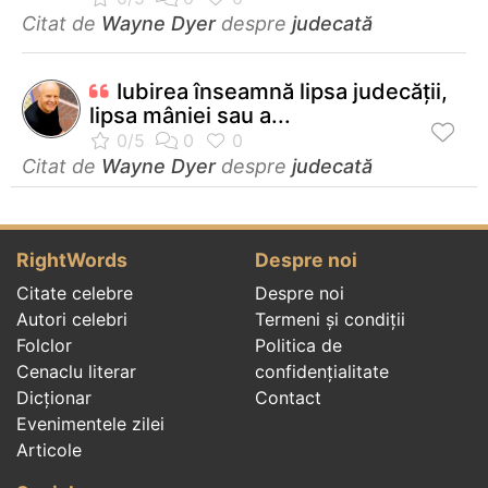
Citat de
Wayne Dyer
despre
judecată
Iubirea înseamnă lipsa judecăţii,
lipsa mâniei sau a...
Citat de
Wayne Dyer
despre
judecată
RightWords
Despre noi
Citate celebre
Despre noi
Autori celebri
Termeni și condiții
Folclor
Politica de
Cenaclu literar
confidenţialitate
Dicționar
Contact
Evenimentele zilei
Articole