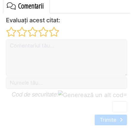
Comentarii
Evaluați acest citat:
Cod de securitate:
=
Trimite