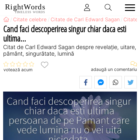
RightWords
TIMELESS WORDS
Citate celebre
Citate de Carl Edward Sagan
Citate
Cand faci descoperirea singur chiar daca esti
ultima...
Citat de Carl Edward Sagan despre revelaţie, uitare,
pământ, singurătate, lumină
adaugă un comentariu
votează acum