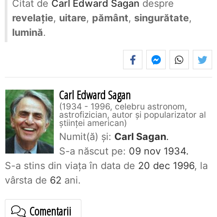
Citat de
Carl Edward Sagan
despre
revelaţie
,
uitare
,
pământ
,
singurătate
,
lumină
.
Carl Edward Sagan
1934 - 1996, celebru astronom,
astrofizician, autor și popularizator al
științei american
Numit(ă) și:
Carl Sagan
.
S-a născut pe:
09 nov 1934.
S-a stins din viaţa în data de
20 dec 1996
, la
vârsta de
62
ani.
Comentarii