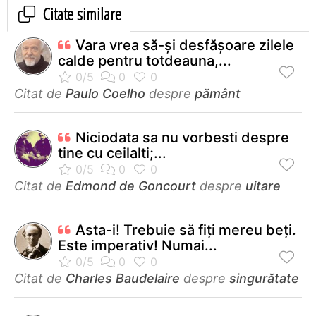
Citate similare
Vara vrea să-şi desfăşoare zilele
calde pentru totdeauna,...
Citat de
Paulo Coelho
despre
pământ
Niciodata sa nu vorbesti despre
tine cu ceilalti;...
Citat de
Edmond de Goncourt
despre
uitare
Asta-i! Trebuie să fiţi mereu beţi.
Este imperativ! Numai...
Citat de
Charles Baudelaire
despre
singurătate