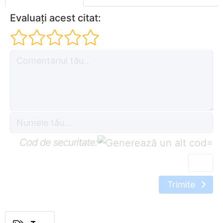
Evaluați acest citat:
Cod de securitate:
=
Trimite