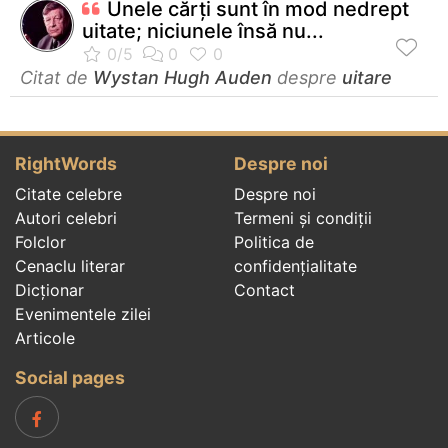
Unele cărţi sunt în mod nedrept
uitate; niciunele însă nu...
Citat de
Wystan Hugh Auden
despre
uitare
RightWords
Despre noi
Citate celebre
Despre noi
Autori celebri
Termeni și condiții
Folclor
Politica de
Cenaclu literar
confidenţialitate
Dicționar
Contact
Evenimentele zilei
Articole
Social pages