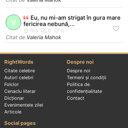
Eu, nu mi-am strigat în gura mare
V
fericirea nebună,...
Citat de
Valeria Mahok
RightWords
Despre noi
Citate celebre
Despre noi
Autori celebri
Termeni și condiții
Folclor
Politica de
Cenaclu literar
confidenţialitate
Dicționar
Contact
Evenimentele zilei
Articole
Social pages