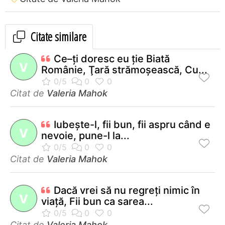
Citate similare
Ce–ţi doresc eu ţie Biată
V
Românie, Ţară strămoşească, Cu...
Citat de
Valeria Mahok
Iubeşte-l, fii bun, fii aspru când e
V
nevoie, pune-l la...
Citat de
Valeria Mahok
Dacă vrei să nu regreţi nimic în
V
viaţă, Fii bun ca sarea...
Citat de
Valeria Mahok