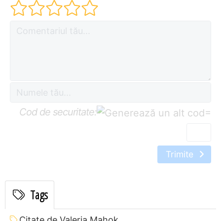
Cod de securitate:
=
Trimite
Tags
Citate de Valeria Mahok