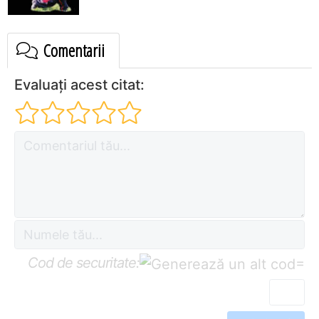
Comentarii
Evaluați acest citat:
Cod de securitate:
=