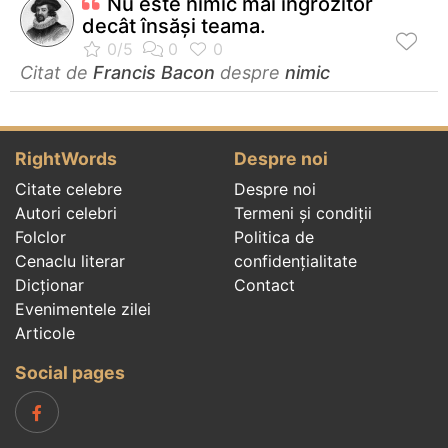
Nu este nimic mai îngrozitor
decât însăşi teama.
Citat de
Francis Bacon
despre
nimic
RightWords
Despre noi
Citate celebre
Despre noi
Autori celebri
Termeni și condiții
Folclor
Politica de
Cenaclu literar
confidenţialitate
Dicționar
Contact
Evenimentele zilei
Articole
Social pages