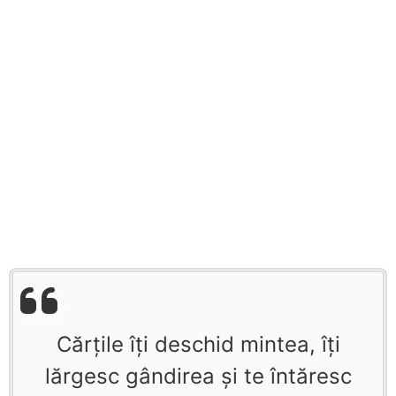
Cărţile îţi deschid mintea, îţi
lărgesc gândirea şi te întăresc