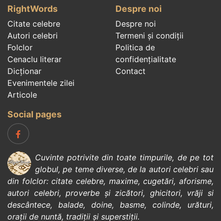
RightWords
Despre noi
Citate celebre
Despre noi
Autori celebri
Termeni și condiții
Folclor
Politica de
Cenaclu literar
confidenţialitate
Dicționar
Contact
Evenimentele zilei
Articole
Social pages
Cuvinte potrivite din toate timpurile, de pe tot
globul, pe teme diverse, de la
autori celebri
sau
din
folclor
:
citate celebre
,
maxime
,
cugetări
,
aforisme
,
autori celebri
,
proverbe și zicători
,
ghicitori
,
vrăji si
descântece
,
balade
,
doine
,
basme
,
colinde
,
urături
,
orații de nuntă
,
tradiții și superstiții
.