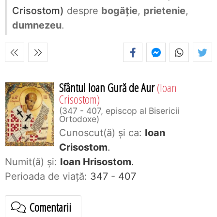
Crisostom)
despre
bogăție
,
prietenie
,
dumnezeu
.
Sfântul Ioan Gură de Aur
(Ioan
Crisostom)
347 - 407, episcop al Bisericii
Ortodoxe
Cunoscut(ă) și ca:
Ioan
Crisostom
.
Numit(ă) și:
Ioan Hrisostom
.
Perioada de viaţă:
347 - 407
Comentarii