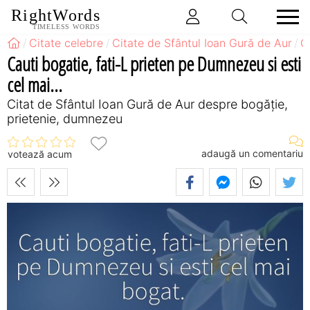
RightWords
TIMELESS WORDS
Citate celebre
Citate de Sfântul Ioan Gură de Aur
C
Cauti bogatie, fati-L prieten pe Dumnezeu si esti
cel mai...
Citat de Sfântul Ioan Gură de Aur despre bogăție,
prietenie, dumnezeu
adaugă un comentariu
votează acum