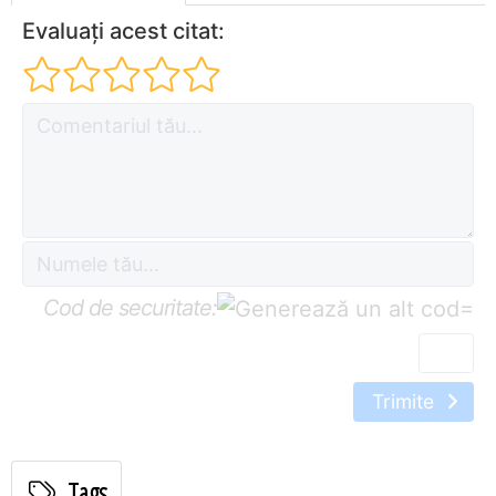
Evaluați acest citat:
Cod de securitate:
=
Trimite
Tags