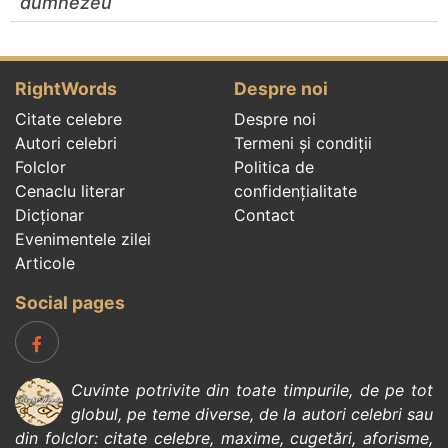
dumnezeu
RightWords
Despre noi
Citate celebre
Despre noi
Autori celebri
Termeni și condiții
Folclor
Politica de
Cenaclu literar
confidenţialitate
Dicționar
Contact
Evenimentele zilei
Articole
Social pages
Cuvinte potrivite din toate timpurile, de pe tot
globul, pe teme diverse, de la
autori celebri
sau
din
folclor
:
citate celebre
,
maxime
,
cugetări
,
aforisme
,