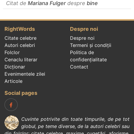
Citat de
Mariana Fulger
despre
bine
RightWords
Despre noi
Citate celebre
Despre noi
Autori celebri
Termeni și condiții
Folclor
Politica de
Cenaclu literar
confidenţialitate
Dicționar
Contact
Evenimentele zilei
Articole
Social pages
Cuvinte potrivite din toate timpurile, de pe tot
globul, pe teme diverse, de la
autori celebri
sau
din
folclor
:
citate celebre
,
maxime
,
cugetări
,
aforisme
,