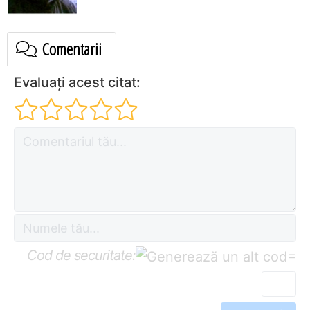
Comentarii
Evaluați acest citat:
Cod de securitate:
=