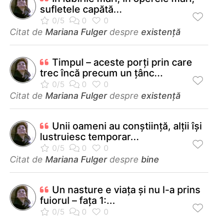
sufletele capătă...
Citat de
Mariana Fulger
despre
existență
Timpul – aceste porți prin care
trec încă precum un țânc...
Citat de
Mariana Fulger
despre
existență
Unii oameni au conştiinţă, alţii îşi
lustruiesc temporar...
Citat de
Mariana Fulger
despre
bine
Un nasture e viaţa şi nu l-a prins
fuiorul – faţa 1:...