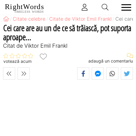
RightWords
TIMELESS WORDS
Citate celebre
Citate de Viktor Emil Frankl
Cei care 
Cei care are au un de ce să trăiască, pot suporta
aproape...
Citat de Viktor Emil Frankl
adaugă un comentariu
votează acum