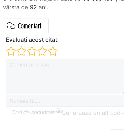
vârsta de
92
ani.
Comentarii
Evaluați acest citat:
Cod de securitate:
=