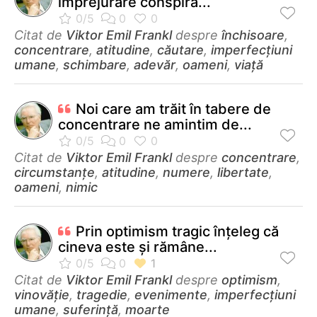
împrejurare conspiră...
Citat de
Viktor Emil Frankl
despre
închisoare
,
concentrare
,
atitudine
,
căutare
,
imperfecțiuni
umane
,
schimbare
,
adevăr
,
oameni
,
viață
Noi care am trăit în tabere de
concentrare ne amintim de...
Citat de
Viktor Emil Frankl
despre
concentrare
,
circumstanțe
,
atitudine
,
numere
,
libertate
,
oameni
,
nimic
Prin optimism tragic înţeleg că
cineva este şi rămâne...
Citat de
Viktor Emil Frankl
despre
optimism
,
vinovăție
,
tragedie
,
evenimente
,
imperfecțiuni
umane
,
suferință
,
moarte