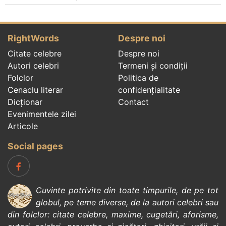
RightWords
Despre noi
Citate celebre
Despre noi
Autori celebri
Termeni și condiții
Folclor
Politica de
Cenaclu literar
confidenţialitate
Dicționar
Contact
Evenimentele zilei
Articole
Social pages
Cuvinte potrivite din toate timpurile, de pe tot
globul, pe teme diverse, de la
autori celebri
sau
din
folclor
:
citate celebre
,
maxime
,
cugetări
,
aforisme
,