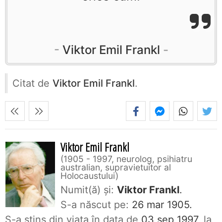
Viktor Emil Frankl
Citat de
Viktor Emil Frankl
.
Viktor Emil Frankl
1905 - 1997, neurolog, psihiatru
australian, supravietuitor al
Holocaustului
Numit(ă) și:
Viktor Frankl
.
S-a născut pe:
26 mar 1905.
S-a stins din viaţa în data de
03 sep 1997
, la