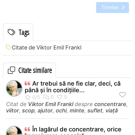
Trimite
Tags
Citate de Viktor Emil Frankl
Citate similare
Ar trebui să ne fie clar, deci, că
până şi în condiţiile...
Citat de
Viktor Emil Frankl
despre
concentrare
,
viitor
,
scop
,
ajutor
,
ochi
,
minte
,
suflet
,
viață
În lagărul de concentrare, orice